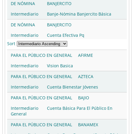
DE NÓMINA
BANJERCITO
Intermediario
Banje-Nómina Banjercito Básica
DE NÓMINA
BANJERCITO
Intermediario
Cuenta Efectiva Pq
Sort
DE NÓMINA
BANJERCITO
PARA EL PÚBLICO EN GENERAL
AFIRME
Intermediario
Cuenta De Cheques Finveretiro En
M.N.
Intermediario
Vision Basica
DE NÓMINA
BANKAOOL
PARA EL PÚBLICO EN GENERAL
AZTECA
Intermediario
Nomina Basica Producto Basico De
Intermediario
Cuenta Bienestar Jóvenes
Nomina
PARA EL PÚBLICO EN GENERAL
BAJIO
DE NÓMINA
BANORTE
Intermediario
Cuenta Básica Para El Público En
Intermediario
Suma Nómina (Cuenta Básica De
General
Nómina)
PARA EL PÚBLICO EN GENERAL
BANAMEX
DE NÓMINA
BANREGIO