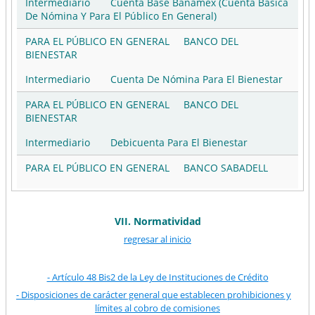
Intermediario
Cuenta Base Banamex (Cuenta Básica
Intermediario
Cuenta Básica Banregio (Producto
De Nómina Y Para El Público En General)
Básico General)
PARA EL PÚBLICO EN GENERAL
BANCO DEL
DE NÓMINA
BANREGIO
BIENESTAR
Intermediario
Cuenta Básica De Nómina
Intermediario
Cuenta De Nómina Para El Bienestar
DE NÓMINA
BANSI
PARA EL PÚBLICO EN GENERAL
BANCO DEL
BIENESTAR
Intermediario
Cuenta Nómina Bansi
Intermediario
Debicuenta Para El Bienestar
DE NÓMINA
BBVA BANCOMER
PARA EL PÚBLICO EN GENERAL
BANCO SABADELL
Intermediario
Tarjeta Nomina BBVA Producto Basico
De Nomina
Intermediario
Cuenta Basica Banco Sabadell
DE NÓMINA
COMPARTAMOS
PARA EL PÚBLICO EN GENERAL
BANJERCITO
VII. Normatividad
Intermediario
Cuenta Basica Nómina Compartamos
regresar al inicio
Intermediario
Banje-Nómina Banjercito Básica
DE NÓMINA
COVALTO
PARA EL PÚBLICO EN GENERAL
BANJERCITO
- Artículo 48 Bis2 de la Ley de Instituciones de Crédito
Intermediario
Cuenta Nómina Básica
Intermediario
Cuenta Básica Para El Público En
- Disposiciones de carácter general que establecen prohibiciones y
General
límites al cobro de comisiones
DE NÓMINA
HSBC