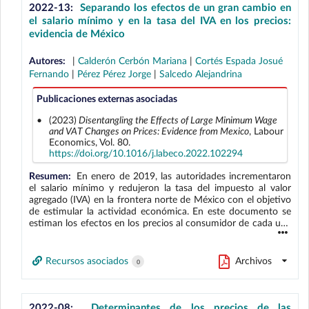
proximidad en la región centro del país, pues ahí al inicio de la
2022-13:
Separando los efectos de un gran cambio en
pandemia una mayor proporción del empleo en servicios de
el salario mínimo y en la tasa del IVA en los precios:
alta proximidad se encontraba donde el potencial para el
evidencia de México
trabajo a distancia era alto, con respecto a otras regiones. El
análisis resalta que con la pandemia ha cambiado la
Autores:
|
Calderón Cerbón Mariana
|
Cortés Espada Josué
distribución sectorial del empleo, y que los efectos sobre los
Fernando
|
Pérez Pérez Jorge
|
Salcedo Alejandrina
trabajadores dependen de su capacidad de ajustarse al nuevo
mercado laboral.
Publicaciones externas asociadas
(2023)
Disentangling the Effects of Large Minimum Wage
and VAT Changes on Prices: Evidence from Mexico
, Labour
Economics, Vol. 80.
https://doi.org/10.1016/j.labeco.2022.102294
Resumen:
En enero de 2019, las autoridades incrementaron
el salario mínimo y redujeron la tasa del impuesto al valor
agregado (IVA) en la frontera norte de México con el objetivo
de estimular la actividad económica. En este documento se
estiman los efectos en los precios al consumidor de cada una
de las políticas. Se encuentra que las presiones al alza sobre
los precios atribuibles al aumento del salario mínimo fueron
más que contrarrestadas por las presiones a la baja asociadas
Recursos asociados
Archivos
0
a la reducción del IVA. En ausencia de la política de reducción
al IVA, los precios promedio en la frontera norte habrían sido
más altos. Se estima que los efectos del salario mínimo sobre
los precios tendieron a ser menores para aquellos bienes o
2022-08:
Determinantes de los precios de las