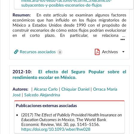
mexicana-los-eeuu-factores-econ%C3%B3micos-
subyacentes-y-posibles-escenarios-de-flujos
Resumen:
En este artículo se examinan algunos factores
económicos que han influido en los flujos migratorios de
México a Estados Unidos desde 1990 con el propósito de
construir escenarios de cómo estos flujos podrían evolucionar
en el corto plazo. En particular, se relaciona el
comportamiento de la migración con cambios en el
crecimiento sectorial en los Estados Unidos, así como con la
participación heterogénea de los trabajadores mexicanos en
Recursos asociados
Archivos
0
el empleo por sector en ese país. Para predecir los flujos
migratorios futuros, se propone y se estima un modelo de
demanda de mano de obra mexicana por sector
estadounidense, el cual se utiliza para construir posibles
2012-10:
El efecto del Seguro Popular sobre el
escenarios de flujos migratorios. Si bien la estimación está
rendimiento escolar en México.
sujeta a un alto grado de incertidumbre, la principal
conclusión es que a pesar de que es probable que los flujos
Autores:
|
Alcaraz Carlo
|
Chiquiar Daniel
|
Orraca María
de migración neta de mexicanos hacia Estados Unidos en los
José
|
Salcedo Alejandrina
próximos años aumenten en comparación con lo que se
observó durante la reciente crisis económica mundial, es muy
Publicaciones externas asociadas
poco probable que tales flujos alcancen los niveles registrados
durante la década de 1990.
(2017)
The Effect of Publicly Provided Health Insurance on
Education Outcomes in Mexico
, The World Bank
Economic Review, Vol. 30, pp. S145–S156.
https://doi.org/10.1093/wber/lhw028