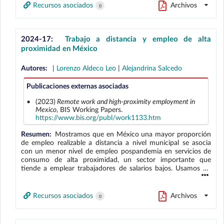
derivados del choque de oferta que resultó de la súbita
Recursos asociados
Archivos
0
contracción en la importación de insumos de China, la Unión
Europea y los Estados Unidos al inicio de la pandemia. La
región norte experimentó la mayor contracción en la
producción bruta, en tanto que, a nivel sectorial, el sector
2024-17:
Trabajo a distancia y empleo de alta
manufacturero fue el más afectado por el choque en relación
proximidad en México
con un escenario de disponibilidad de insumos constantes.
Estos resultados son consistentes con el hecho de que tanto
Autores:
|
Lorenzo Aldeco Leo
|
Alejandrina Salcedo
la región norte como el sector manufacturero son los más
integrados a la cadena global de suministro.
Publicaciones externas asociadas
(2023)
Remote work and high-proximity employment in
Mexico
, BIS Working Papers.
https://www.bis.org/publ/work1133.htm
Resumen:
Mostramos que en México una mayor proporción
de empleo realizable a distancia a nivel municipal se asocia
con un menor nivel de empleo pospandemia en servicios de
consumo de alta proximidad, un sector importante que
tiende a emplear trabajadores de salarios bajos. Usamos un
estudio de evento de panel de triples diferencias en el que se
compara el empleo en sectores de alta y baja proximidad
entre municipalidades con distintos niveles de potencial para
Recursos asociados
Archivos
0
el trabajo remoto, antes y después del inicio de la pandemia.
Los resultados contribuyen a explicar la recuperación
relativamente débil del empleo en servicios de alta