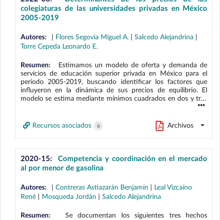
servicios producidos con una mayor proporción de trabajo
colegiaturas de las universidades privadas en México
informal.
2005-2019
Autores:
|
Flores Segovia Miguel A.
|
Salcedo Alejandrina
|
Torre Cepeda Leonardo E.
Resumen:
Estimamos un modelo de oferta y demanda de
servicios de educación superior privada en México para el
periodo 2005-2019, buscando identificar los factores que
influyeron en la dinámica de sus precios de equilibrio. El
modelo se estima mediante mínimos cuadrados en dos y tres
etapas utilizando un panel de datos a nivel entidad
federativa. Las estimaciones sugieren que mientras la
contribución de las variables de demanda a la inflación de
Recursos asociados
Archivos
0
dichos precios ha sido positiva y relativamente estable, la
contribución de las variables de oferta, si bien ha resultado
más fluctuante, también ha sido superior que la de las
primeras a lo largo del periodo. El modelo estimado se utiliza
2020-15:
Competencia y coordinación en el mercado
para identificar las variables de oferta y demanda que más
al por menor de gasolina
contribuyeron en la reciente aceleración (2016-2018) y
posterior desaceleración (2018-2019) de la inflación de
Autores:
|
Contreras Astiazarán Benjamín
|
Leal Vizcaíno
dichos precios.
René
|
Mosqueda Jordán
|
Salcedo Alejandrina
Resumen:
Se documentan los siguientes tres hechos