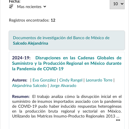
Fecha:
Mas recientes
Registros encontrados:
12
Documentos de investigación del Banco de México de
Salcedo Alejandrina
2024-19:
Disrupciones en las Cadenas Globales de
Suministro y la Producción Regional en México durante
la Pandemia de COVID-19
Autores:
|
Eva González
|
Cindy Rangel
|
Leonardo Torre
|
Alejandrina Salcedo
|
Jorge Alvarado
Resumen:
El trabajo analiza cómo la disrupción inicial en el
suministro de insumos importados asociado con la pandemia
de COVID-19 pudo haber inducido respuestas heterogéneas
en la producción bruta regional y sectorial en México.
Utilizando las Matrices Insumo-Producto Regionales 2013 del
Banco de México, y el Modelo de Oferta de Ghosh, se
calculan los efectos en la producción bruta de México