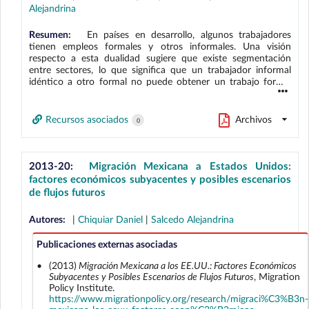
Alejandrina
Estados Unidos.
Resumen:
En países en desarrollo, algunos trabajadores
tienen empleos formales y otros informales. Una visión
respecto a esta dualidad sugiere que existe segmentación
entre sectores, lo que significa que un trabajador informal
idéntico a otro formal no puede obtener un trabajo formal
debido a barreras a la entrada. Una segunda visión señala que
los trabajadores se auto-seleccionan a la informalidad.
Considerando que ambas circunstancias podrían coexistir, en
Recursos asociados
Archivos
0
este documento se identifica la proporción de trabajadores
informales en cada situación para el caso de México.
Utilizando un modelo de autoselección con barreras de
entrada al sector formal, se estima que entre el 10 y el 20 por
2013-20:
Migración Mexicana a Estados Unidos:
ciento de los informales preferirían tener un empleo formal. Si
factores económicos subyacentes y posibles escenarios
bien este resultado provee evidencia de la presencia de cierta
de flujos futuros
segmentación en el mercado laboral mexicano, también
sugiere que una importante proporción de trabajadores
Autores:
|
Chiquiar Daniel
|
Salcedo Alejandrina
informales se autoselecciona al sector informal.
Publicaciones externas asociadas
(2013)
Migración Mexicana a los EE.UU.: Factores Económicos
Subyacentes y Posibles Escenarios de Flujos Futuros
, Migration
Policy Institute.
https://www.migrationpolicy.org/research/migraci%C3%B3n-