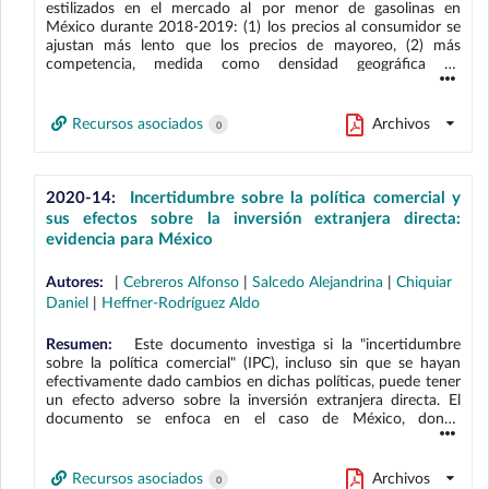
estilizados en el mercado al por menor de gasolinas en
México durante 2018-2019: (1) los precios al consumidor se
ajustan más lento que los precios de mayoreo, (2) más
competencia, medida como densidad geográfica de
gasolineras, implica menores precios y márgenes, y (3) más
competencia implica un traspaso de costos a precios más
rápido. Sin embargo, a nivel regional se encuentran
Recursos asociados
Archivos
0
diferencias en la velocidad de traspaso que no se explican por
la densidad de gasolineras. Conjeturamos que en algunas
localidades una coordinación en precios altos podría estar
contrarrestando la presión competitiva. Clasificamos a los
2020-14:
Incertidumbre sobre la política comercial y
municipios en categorías de concentración en precios "altos"
sus efectos sobre la inversión extranjera directa:
o "bajos". En el primer tipo de municipios la concentración de
evidencia para México
precios está correlacionada positivamente con el nivel de
precios y negativamente con el traspaso. Para concentración
Autores:
|
Cebreros Alfonso
|
Salcedo Alejandrina
|
Chiquiar
en precios "bajos", los signos de las correlaciones se revierten.
Daniel
|
Heffner-Rodríguez Aldo
Resumen:
Este documento investiga si la "incertidumbre
sobre la política comercial" (IPC), incluso sin que se hayan
efectivamente dado cambios en dichas políticas, puede tener
un efecto adverso sobre la inversión extranjera directa. El
documento se enfoca en el caso de México, donde
observamos un aumento grande y exógeno en la IPC vis-à-vis
un socio comercial grande a partir de la segunda mitad de
2016. Para probar esta hipótesis, usamos datos de Google
Recursos asociados
Archivos
0