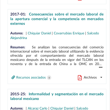
Trends para construir un índice de la IPC y argumentamos
que este índice captura adecuadamente tanto la variación
temporal como transversal en la IPC en todos los estados de
México. Explotamos esta variación para identificar el efecto
2017-01:
Consecuencias sobre el mercado laboral de
del aumento en la incertidumbre sobre los flujos de IED y
la apertura comercial y la competencia en mercados
encontramos que el aumento en la IPC afectó negativamente
externos
los flujos de IED, siendo este efecto el resultado del impacto
negativo que la IPC tuvo sobre la IED en estados con
Autores:
|
Chiquiar Daniel
|
Covarrubias Enrique
|
Salcedo
orientación exportadora.
Alejandrina
Resumen:
Se analizan las consecuencias del comercio
internacional sobre el mercado laboral utilizando la evidencia
ofrecida por el comportamiento del mercado laboral
mexicano después de la entrada en vigor del TLCAN en los
noventa y de la entrada de China a la OMC en 2001.
Siguiendo un enfoque cercano al propuesto por Autor, Dorn
y Hanson (2013), se utiliza la variación en el grado de
exposición al comercio internacional de los mercados
Recursos asociados
Archivos
0
laborales locales para identificar los efectos de estos eventos.
Se muestra que la integración al TLCAN redujo el desempleo
e incrementó el empleo y los salarios. La mayor competencia
con China parecería haber tenido el efecto contrario.
2015-25:
Informalidad y segmentación en el mercado
Adicionalmente, se encuentra que la respuesta del mercado
laboral mexicano
laboral al comercio internacional es heterogénea entre las
diferentes regiones del país, con efectos significativamente
Autores:
|
Alcaraz Carlo
|
Chiquiar Daniel
|
Salcedo
más pronunciados en regiones cercanas a la frontera con