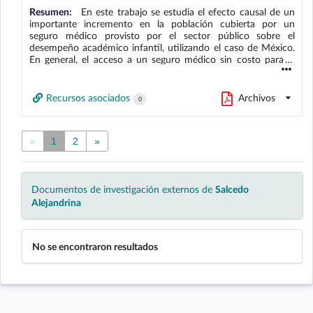
Resumen:
En este trabajo se estudia el efecto causal de un
importante incremento en la población cubierta por un
seguro médico provisto por el sector público sobre el
desempeño académico infantil, utilizando el caso de México.
En general, el acceso a un seguro médico sin costo para el
beneficiario podría tener un efecto positivo directo sobre los
indicadores educativos a través de una mejora en la salud de
los integrantes del hogar, o indirecto mediante el aumento en
Recursos asociados
Archivos
0
la disponibilidad de recursos que pueden dirigirse a gasto en
educación. Utilizando un panel de municipios entre 2007 y
2009, se encuentra que la expansión del Seguro Popular, un
«
1
2
»
programa de provisión pública de salud en México, tuvo un
efecto positivo estadísticamente significativo sobre los
resultados de exámenes estandarizados de los niños de nivel
primaria.
Documentos de investigación externos de
Salcedo
Alejandrina
No se encontraron resultados