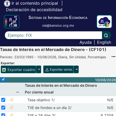
Ir al contenido principal
|
Declaración de accesibilidad
Sistema de Información Económica
sie@banxico.org.mx
Escriba el texto a buscar
Lleva
Ayuda
|
English
Tasas de Interés en el Mercado de Dinero - (CF101)
Período: 23/03/1995 - 10/08/2026, Diaria, Sin Unidad, Porcentajes
Exportar:
Opciones para exportar cuadro
Opciones para exportar 
Exportar cuadro
Selecciona o desmarca todas las series
10/08/2026
Tasas de Interés en el Mercado de Dinero
Por ciento anual
Mostrar elementos de Por ciento anual
Seleccionar serie Tasa objetivo 1/
Seleccione sus series
Obser
Tasa objetivo 1/
N/E
Mostrar gráfica de la serie Tasa objetivo 1/
08/
Seleccionar serie TIIE de fondeo a un día 2/
Seleccione sus series
Obser
TIIE de fondeo a un día 2/
N/E
Mostrar gráfica de la serie TIIE de fondeo a un día 2/
08/
Seleccionar serie TIIE a 28 días 3/
Observac
TIIE a 28 días 3/
6.7358
Mostrar gráfica de la serie TIIE a 28 días 3/