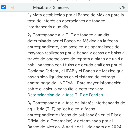
Mostrar elementos de Tasa Mexibor (Serie histór
Seleccionar serie Mexibor a 3 meses
Seleccione sus series
Obse
Mexibor a 3 meses
N/E
Mostrar gráfica de la serie Mexibor a 3 meses
08/
1/ Meta establecida por el Banco de México para la
tasa de interés en operaciones de fondeo
interbancario a un día.
2/ Corresponde a la TIIE de fondeo a un día
determinada por el Banco de México en la fecha
correspondiente, con base en las operaciones de
mayoreo realizadas por la banca y casas de bolsa a
través de operaciones de reporto a plazo de un día
hábil bancario con títulos de deuda emitidos por el
Gobierno Federal, el IPAB y el Banco de México que
hayan sido liquidadas en el sistema de entrega
contra pago del INDEVAL. Para mayor información
sobre el cálculo consulte la nota técnica:
Determinación de la tasa TIIE de Fondeo
.
3/ Corresponde a la tasa de interés interbancaria de
equilibrio (TIIE) aplicable en la fecha
correspondiente (fecha de publicación en el Diario
Oficial de la Federación) y determinada por el
Banco de México. A partir del 1 de enero de 2024