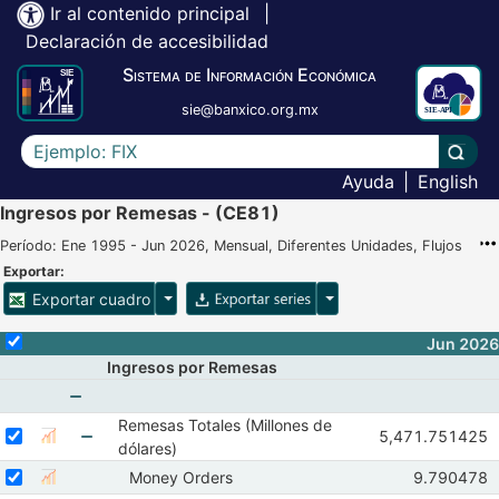
Ir al contenido principal
|
Declaración de accesibilidad
Sistema de Información Económica
sie@banxico.org.mx
Escriba el texto a buscar
Lleva
Ayuda
|
English
Ingresos por Remesas - (CE81)
Período: Ene 1995 - Jun 2026, Mensual, Diferentes Unidades, Flujos
Exportar:
Opciones para exportar cuadro
Opciones para exportar 
Exportar cuadro
Selecciona o desmarca todas las series
Jun 2026
Ingresos por Remesas
Remesas Totales (Millones de
Mostrar elementos de
Seleccionar serie Remesas Totales (Millones de dólares)
Seleccione sus series
Observaciones d
5,471.751425
Mostrar gráfica de la serie Remesas Totales (Millones de dól
Abr 2026
May 
dólares)
Mostrar elementos de Remesas Totales (Millones
Seleccionar serie Money Orders
Seleccione sus series
Observacio
Money Orders
9.790478
Mostrar gráfica de la serie Money Orders
Abr 2026
M