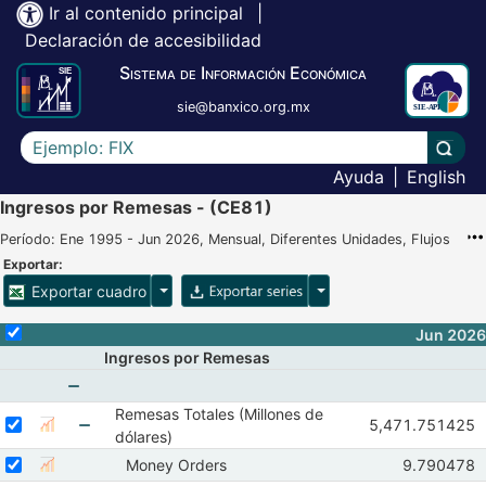
Ir al contenido principal
|
Declaración de accesibilidad
Sistema de Información Económica
sie@banxico.org.mx
Escriba el texto a buscar
Lleva
Ayuda
|
English
Ingresos por Remesas - (CE81)
Período: Ene 1995 - Jun 2026, Mensual, Diferentes Unidades, Flujos
Exportar:
Opciones para exportar cuadro
Opciones para exportar 
Exportar cuadro
Selecciona o desmarca todas las series
Jun 2026
Ingresos por Remesas
Remesas Totales (Millones de
Mostrar elementos de
Seleccionar serie Remesas Totales (Millones de dólares)
Seleccione sus series
Observaciones d
5,471.751425
Mostrar gráfica de la serie Remesas Totales (Millones de dól
Abr 2026
May 
dólares)
Mostrar elementos de Remesas Totales (Millones
Seleccionar serie Money Orders
Seleccione sus series
Observacio
Money Orders
9.790478
Mostrar gráfica de la serie Money Orders
Abr 2026
M