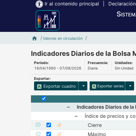
Ir al contenido principal
|
Declaración
Sistem
Inicio SIE-Banxico
Indicadores Diarios
Valores en circulación
Indicadores Diarios de la Bolsa
Período:
Frecuencia:
Unidades:
19/04/1990 - 07/08/2026
Diaria
Sin Unidad
Exportar:
Opciones para exportar cu
Opci
Exportar cuadro
Selecciona o desmarca todas las series
Indicadores Diarios de l
Mostrar elementos de Indicad
Índice de precios y co
Seleccionar serie Cierre
Mostrar elementos de Índi
Seleccione sus series
Cierre
Mostrar metadatos de la serie Cierre
Mostrar gráfica de la serie Cierre
Seleccionar serie Máximo
Seleccione sus series
Máximo
Mostrar metadatos de la serie Máximo
Mostrar gráfica de la serie Máximo