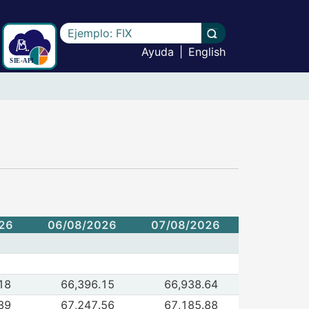
Escriba el texto a buscar
Llevar a cabo la b
Ayuda
|
English
26
06/08/2026
07/08/2026
de Cierre
18
66,396.15
66,938.64
6/08/2026
07/08/2026
 de Máximo
39
67,247.56
67,185.88
6/08/2026
07/08/2026