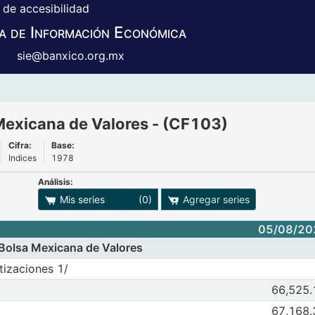
 de accesibilidad
a de Información Económica
sie@banxico.org.mx
 de la Bolsa Mexicana de Valores - (CF103)
 Mexicana de Valores - (CF103)
Cifra:
Base:
Indices
1978
Análisis:
adro
ones para exportar series
Mis series
(0)
Agregar series
05/08/20
a Bolsa Mexicana de Valores
ores Diarios de la Bolsa Mexicana de Valores
tizaciones 1/
ce de precios y cotizaciones 1/
Observaciones 
66,525.
05/08/2026
0
Observaciones
67,168.
05/08/2026
0