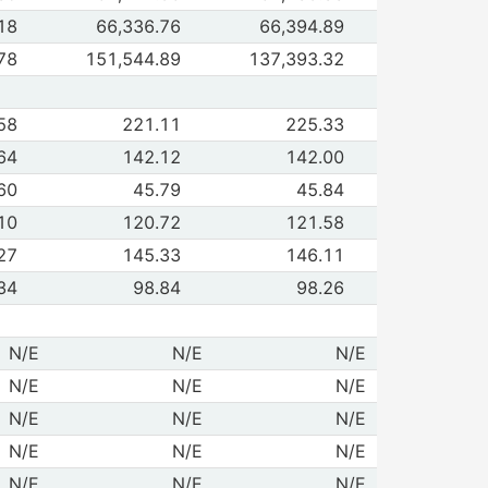
 de Mínimo
18
66,336.76
66,394.89
6/08/2026
07/08/2026
de Volumen Operado en el Mercado de Capitales (miles)
78
151,544.89
137,393.32
6/08/2026
07/08/2026
de Materiales
58
221.11
225.33
6/08/2026
07/08/2026
de Industrial
64
142.12
142.00
6/08/2026
07/08/2026
de Servicios y bienes de consumo no básico
60
45.79
45.84
6/08/2026
07/08/2026
 de Productos de consumo frecuente
10
120.72
121.58
6/08/2026
07/08/2026
de Servicios financieros
27
145.33
146.11
6/08/2026
07/08/2026
de Servicios de telecomunicaciones
34
98.84
98.26
6/08/2026
07/08/2026
de Materiales
N/E
N/E
N/E
6/08/2026
07/08/2026
de Industrial
N/E
N/E
N/E
6/08/2026
07/08/2026
de Servicios y bienes de consumo no básico
N/E
N/E
N/E
6/08/2026
07/08/2026
 de Productos de consumo frecuente
N/E
N/E
N/E
6/08/2026
07/08/2026
 de Salud
N/E
N/E
N/E
6/08/2026
07/08/2026