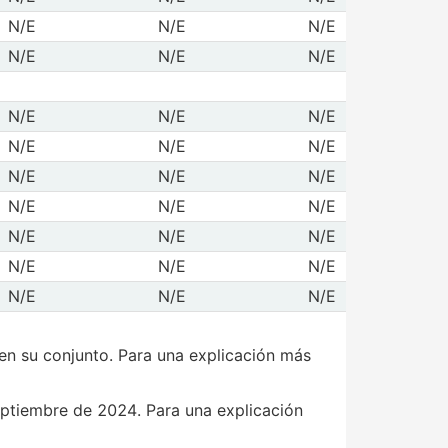
de Servicios financieros
N/E
N/E
N/E
6/08/2026
07/08/2026
de Servicios de telecomunicaciones
N/E
N/E
N/E
6/08/2026
07/08/2026
ries históricas) 4/
de Industria extractiva
N/E
N/E
N/E
6/08/2026
07/08/2026
de Industria de transformación
N/E
N/E
N/E
6/08/2026
07/08/2026
de Industria de la construcción
N/E
N/E
N/E
6/08/2026
07/08/2026
 de Sector comercio
N/E
N/E
N/E
6/08/2026
07/08/2026
 de Comunicaciones y transportes
N/E
N/E
N/E
6/08/2026
07/08/2026
de Sector servicios
N/E
N/E
N/E
6/08/2026
07/08/2026
de Varios 5/
N/E
N/E
N/E
6/08/2026
07/08/2026
 en su conjunto. Para una explicación más
 septiembre de 2024. Para una explicación