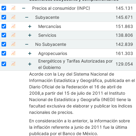
Mostrar elementos de Subíndices subyacente y c
Seleccionar serie Precios al consumidor (INPC)
Seleccione sus series
Observaci
Precios al consumidor (INPC)
145.131
Mostrar gráfica de la serie Precios al consumidor (INPC)
Abr 2026
Mostrar elementos de Precios al consumidor (IN
Seleccionar serie Subyacente
Seleccione sus series
Observaci
Subyacente
145.671
Mostrar gráfica de la serie Subyacente
Abr 2026
Mostrar elementos de Subyacente
Seleccionar serie Mercancías
Seleccione sus series
Observaci
Mercancías
151.863
Mostrar gráfica de la serie Mercancías
Abr 2026
Seleccionar serie Servicios
Mostrar elementos de Mercancías
Seleccione sus series
Observaci
Servicios
138.806
Mostrar gráfica de la serie Servicios
Abr 2026
Mostrar elementos de Servicios
Seleccionar serie No Subyacente
Seleccione sus series
Observaci
No Subyacente
142.839
Mostrar gráfica de la serie No Subyacente
Abr 2026
Mostrar elementos de No Subyacente
Seleccionar serie Agropecuarios
Seleccione sus series
Observaci
Agropecuarios
161.303
Mostrar gráfica de la serie Agropecuarios
Abr 2026
Energéticos y Tarifas Autorizadas por
Mostrar elementos de Agropecuarios
Seleccionar serie Energéticos y Tarifas Autorizadas por el Gobierno
Seleccione sus series
Observacio
129.054
Mostrar gráfica de la serie Energéticos y Tarifas Auto
Abr 2026
el Gobierno
Mostrar elementos de Energéticos y Tarifas A
Acorde con la Ley del Sistema Nacional de
Información Estadística y Geográfica, publicada en el
Diario Oficial de la Federación el 16 de abril de
2008,a partir del 15 de julio de 2011 el Instituto
Nacional de Estadística y Geografía (INEGI) tiene la
facultad exclusiva de elaborar y publicar los índices
nacionales de precios.
En consideración a lo anterior, la información sobre
la inflación referente a junio de 2011 fue la última
publicada por el Banco de México.