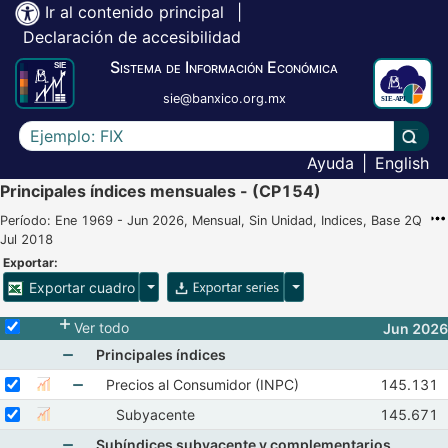
Ir al contenido principal
|
Declaración de accesibilidad
Sistema de Información Económica
sie@banxico.org.mx
Escriba el texto a buscar
Lleva
Ayuda
|
English
Principales índices mensuales - (CP154)
Período: Ene 1969 - Jun 2026, Mensual, Sin Unidad, Indices, Base 2Q
Jul 2018
Exportar:
Opciones para exportar cuadro
Opciones para exportar 
Exportar cuadro
Selecciona o desmarca todas las series
Ver todo
Jun 2026
Principales índices
Mostrar elementos de Principales índices
Seleccionar serie Precios al Consumidor (INPC)
Seleccione sus series
Observaci
Precios al Consumidor (INPC)
145.131
Mostrar gráfica de la serie Precios al Consumidor (INPC)
Abr 2026
Mostrar elementos de Precios al Consumidor (I
Seleccionar serie Subyacente
Seleccione sus series
Observaci
Subyacente
145.671
Mostrar gráfica de la serie Subyacente
Abr 2026
Subíndices subyacente y complementarios