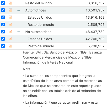
Seleccionar serie Resto del mundo
Seleccione sus series
Observacion
Resto del mundo
8,316,732
Mostrar gráfica de la serie Resto del mundo
Abr 2026
M
Seleccionar serie Automotrices
Seleccione sus series
Observacione
Automotrices
16,501,957
Mostrar gráfica de la serie Automotrices
Abr 2026
Ma
Mostrar elementos de Automotrices
Seleccionar serie Estados Unidos
Seleccione sus series
Observacione
Estados Unidos
13,916,163
Mostrar gráfica de la serie Estados Unidos
Abr 2026
Ma
Seleccionar serie Resto del mundo
Seleccione sus series
Observacion
Resto del mundo
2,585,795
Mostrar gráfica de la serie Resto del mundo
Abr 2026
M
Seleccionar serie No automotrices
Seleccione sus series
Observacione
No automotrices
48,437,730
Mostrar gráfica de la serie No automotrices
Abr 2026
Ma
Mostrar elementos de No automotrices
Seleccionar serie Estados Unidos
Seleccione sus series
Observacione
Estados Unidos
42,706,793
Mostrar gráfica de la serie Estados Unidos
Abr 2026
Ma
Seleccionar serie Resto del mundo
Seleccione sus series
Observacion
Resto del mundo
5,730,937
Mostrar gráfica de la serie Resto del mundo
Abr 2026
M
Fuente: SAT, SE, Banco de México, INEGI. Balanza
Comercial de Mercancías de México. SNIEG.
Información de Interés Nacional.
Nota:
- La suma de los componentes que integran la
estadística de la balanza comercial de mercancías
de México que se presenta en este reporte puede
no coincidir con los totales debido al redondeo de
las cifras.
- La información tiene carácter preliminar y está