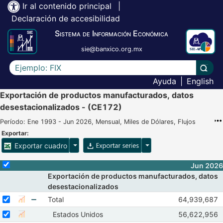
Ir al contenido principal
|
Declaración de accesibilidad
Sistema de Información Económica
sie@banxico.org.mx
Escriba el texto a buscar
Lleva
Ayuda
|
English
Exportación de productos manufacturados, datos
desestacionalizados - (CE172)
Período: Ene 1993 - Jun 2026, Mensual, Miles de Dólares, Flujos
Exportar:
Opciones para exportar cuadro
Opciones para exportar 
Exportar cuadro
Selecciona o desmarca todas las series
Jun 2026
Exportación de productos manufacturados, datos
desestacionalizados
Seleccionar serie Total
Seleccione sus series
Observacione
Total
64,939,687
Mostrar gráfica de la serie Total
Abr 2026
Ma
Mostrar elementos de Total
Seleccionar serie Estados Unidos
Seleccione sus series
Observacione
Estados Unidos
56,622,956
Mostrar gráfica de la serie Estados Unidos
Abr 2026
Ma