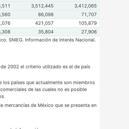
 de Asia
3,511
3,512,445
3,412,065
 2026
May 2026
de África
,560
86,098
71,707
 2026
May 2026
 de Oceanía
,076
421,057
105,879
 2026
May 2026
de No Identificados
,308
35,804
27,906
 2026
May 2026
co. SNIEG. Información de Interés Nacional.
de 2002 el criterio utilizado es el de país
de los países que actualmente son miembros
comerciales de las cuales no es posible
os.
 de mercancías de México que se presenta en