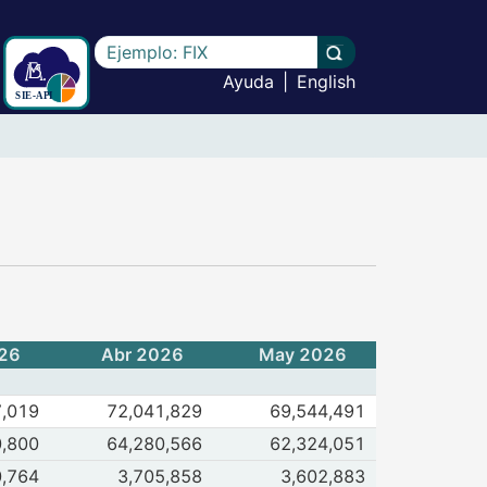
Escriba el texto a buscar
Llevar a cabo la b
Ayuda
|
English
26
Abr 2026
May 2026
de Total
7,019
72,041,829
69,544,491
 2026
May 2026
 de América
0,800
64,280,566
62,324,051
 2026
May 2026
 de Europa
0,764
3,705,858
3,602,883
 2026
May 2026