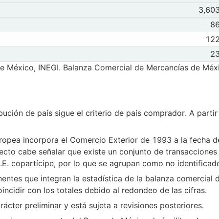
opa
Observaciones
3,60
Mar 2026
Abr
Observaciones 
86
Mar 2026
Abr
a
Observaciones
122
Mar 2026
Abr
nía
Observaciones 
23
Mar 2026
Abr
dentificados
de México, INEGI. Balanza Comercial de Mercancías de Méxi
ución de país sigue el criterio de país comprador. A partir 
uropea incorpora el Comercio Exterior de 1993 a la fecha 
ecto cabe señalar que existe un conjunto de transacciones 
 U.E. copartícipe, por lo que se agrupan como no identificad
entes que integran la estadística de la balanza comercial
ncidir con los totales debido al redondeo de las cifras.
rácter preliminar y está sujeta a revisiones posteriores.