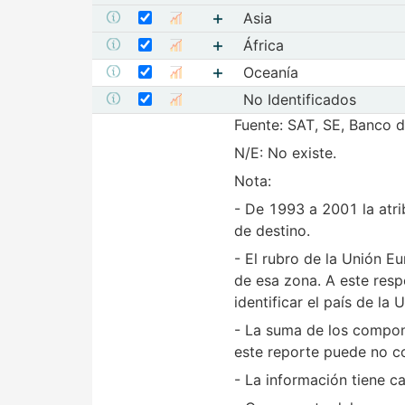
Seleccionar serie Asia
Mostrar elementos de Eur
Seleccione sus series
Asia
Mostrar metadatos de la serie Asia
Mostrar gráfica de la serie Asia
Seleccionar serie África
Mostrar elementos de Asia
Seleccione sus series
África
Mostrar metadatos de la serie África
Mostrar gráfica de la serie África
Seleccionar serie Oceanía
Mostrar elementos de Áfric
Seleccione sus series
Oceanía
Mostrar metadatos de la serie Oceanía
Mostrar gráfica de la serie Oceanía
Seleccionar serie No Identificados
Mostrar elementos de Ocea
Seleccione sus series
No Identificados
Mostrar metadatos de la serie No Identificados
Mostrar gráfica de la serie No I
Fuente: SAT, SE, Banco 
N/E: No existe.
Nota:
- De 1993 a 2001 la atrib
de destino.
- El rubro de la Unión E
de esa zona. A este resp
identificar el país de la
- La suma de los compon
este reporte puede no coi
- La información tiene ca