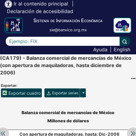
Ir al contenido principal
|
Declaración de accesibilidad
Sistema de Información Económica
sie@banxico.org.mx
Escriba el texto a buscar
Lleva
Ayuda
|
English
(CA179) - Balanza comercial de mercancías de México
(con apertura de maquiladoras, hasta diciembre de
2006)
Exportar:
Opciones para exportar ser
Exportar cuadro
Accesibilidad de Cuadros Analíticos, al exportar el cuadr
Balanza comercial de mercancías de México
Millones de dólares
Retroceder:
Av
Con apertura de maquiladoras, hasta: Dic-2006