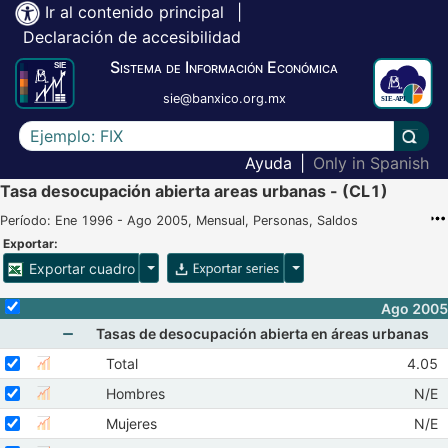
Ir al contenido principal
|
Declaración de accesibilidad
Sistema de Información Económica
sie@banxico.org.mx
Escriba el texto a buscar
Lleva
Ayuda
|
Only in Spanish
Tasa desocupación abierta areas urbanas - (CL1)
Período: Ene 1996 - Ago 2005, Mensual, Personas, Saldos
Exportar:
Opciones para exportar cuadro
Opciones para exportar 
Exportar cuadro
Selecciona o desmarca todas las series
Ago 2005
Tasas de desocupación abierta en áreas urbanas
Mostrar elementos de Tasas de desocupación abie
Seleccionar serie Total
Seleccione sus series
Obser
Total
4.05
Mostrar gráfica de la serie Total
Jun 
Seleccionar serie Hombres
Seleccione sus series
Obse
Hombres
N/E
Mostrar gráfica de la serie Hombres
Jun 
Seleccionar serie Mujeres
Seleccione sus series
Obse
Mujeres
N/E
Mostrar gráfica de la serie Mujeres
Jun 