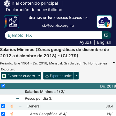
Ir al contenido principal
|
Declaración de accesibilidad
Sistema de Información Económica
sie@banxico.org.mx
Escriba el texto a buscar
Lleva
Ayuda
|
English
Salarios Mínimos (Zonas geográficas de diciembre de
2012 a diciembre de 2018) - (CL279)
Período: Ene 1964 - Dic 2018, Mensual, Sin Unidad, No Homogénea
Exportar:
Opciones para exportar cuadro
Opciones para exportar 
Exportar cuadro
Selecciona o desmarca todas las series
Dic 2018
Salarios Mínimos 1/ 2/
Pesos por día 3/
Mostrar elementos de Pesos por día 3/
Seleccionar serie General
Seleccione sus series
Obser
General
88.4
Mostrar gráfica de la serie General
Oct 2
Mostrar elementos de General
Seleccionar serie Área Geográfica 'A' 4/
Seleccione sus series
Obser
Área Geográfica 'A' 4/
N/E
Mostrar gráfica de la serie Área Geográfica 'A' 4/
Oct 