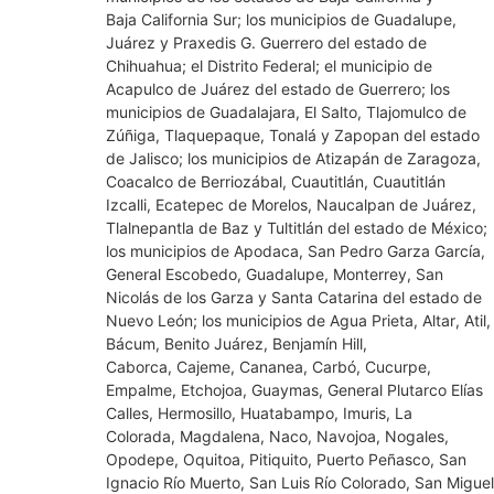
Baja California Sur; los municipios de Guadalupe,
Juárez y Praxedis G. Guerrero del estado de
Chihuahua; el Distrito Federal; el municipio de
Acapulco de Juárez del estado de Guerrero; los
municipios de Guadalajara, El Salto, Tlajomulco de
Zúñiga, Tlaquepaque, Tonalá y Zapopan del estado
de Jalisco; los municipios de Atizapán de Zaragoza,
Coacalco de Berriozábal, Cuautitlán, Cuautitlán
Izcalli, Ecatepec de Morelos, Naucalpan de Juárez,
Tlalnepantla de Baz y Tultitlán del estado de México;
los municipios de Apodaca, San Pedro Garza García,
General Escobedo, Guadalupe, Monterrey, San
Nicolás de los Garza y Santa Catarina del estado de
Nuevo León; los municipios de Agua Prieta, Altar, Atil,
Bácum, Benito Juárez, Benjamín Hill,
Caborca, Cajeme, Cananea, Carbó, Cucurpe,
Empalme, Etchojoa, Guaymas, General Plutarco Elías
Calles, Hermosillo, Huatabampo, Imuris, La
Colorada, Magdalena, Naco, Navojoa, Nogales,
Opodepe, Oquitoa, Pitiquito, Puerto Peñasco, San
Ignacio Río Muerto, San Luis Río Colorado, San Miguel