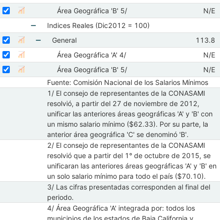
Seleccionar serie Área Geográfica 'B' 5/
Seleccione sus series
Obser
Área Geográfica 'B' 5/
N/E
Mostrar gráfica de la serie Área Geográfica 'B' 5/
Oct 
Indices Reales (Dic2012 = 100)
Mostrar elementos de Indices Reales (Dic2012 = 
Seleccionar serie General
Seleccione sus series
Observa
General
113.8
Mostrar gráfica de la serie General
Oct 20
Mostrar elementos de General
Seleccionar serie Área Geográfica 'A' 4/
Seleccione sus series
Obser
Área Geográfica 'A' 4/
N/E
Mostrar gráfica de la serie Área Geográfica 'A' 4/
Oct 
Seleccionar serie Área Geográfica 'B' 5/
Seleccione sus series
Obser
Área Geográfica 'B' 5/
N/E
Mostrar gráfica de la serie Área Geográfica 'B' 5/
Oct 
Fuente: Comisión Nacional de los Salarios Mínimos
1/ El consejo de representantes de la CONASAMI
resolvió, a partir del 27 de noviembre de 2012,
unificar las anteriores áreas geográficas 'A' y 'B' con
un mismo salario mínimo ($62.33). Por su parte, la
anterior área geográfica 'C' se denominó 'B'.
2/ El consejo de representantes de la CONASAMI
resolvió que a partir del 1° de octubre de 2015, se
unificaran las anteriores áreas geográficas 'A' y 'B' en
un solo salario mínimo para todo el país ($70.10).
3/ Las cifras presentadas corresponden al final del
periodo.
4/ Área Geográfica 'A' integrada por: todos los
municipios de los estados de Baja California y