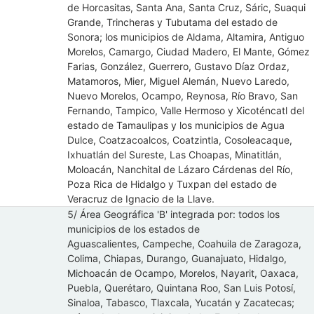
de Horcasitas, Santa Ana, Santa Cruz, Sáric, Suaqui
Grande, Trincheras y Tubutama del estado de
Sonora; los municipios de Aldama, Altamira, Antiguo
Morelos, Camargo, Ciudad Madero, El Mante, Gómez
Farias, González, Guerrero, Gustavo Díaz Ordaz,
Matamoros, Mier, Miguel Alemán, Nuevo Laredo,
Nuevo Morelos, Ocampo, Reynosa, Río Bravo, San
Fernando, Tampico, Valle Hermoso y Xicoténcatl del
estado de Tamaulipas y los municipios de Agua
Dulce, Coatzacoalcos, Coatzintla, Cosoleacaque,
Ixhuatlán del Sureste, Las Choapas, Minatitlán,
Moloacán, Nanchital de Lázaro Cárdenas del Río,
Poza Rica de Hidalgo y Tuxpan del estado de
Veracruz de Ignacio de la Llave.
5/ Área Geográfica 'B' integrada por: todos los
municipios de los estados de
Aguascalientes, Campeche, Coahuila de Zaragoza,
Colima, Chiapas, Durango, Guanajuato, Hidalgo,
Michoacán de Ocampo, Morelos, Nayarit, Oaxaca,
Puebla, Querétaro, Quintana Roo, San Luis Potosí,
Sinaloa, Tabasco, Tlaxcala, Yucatán y Zacatecas;