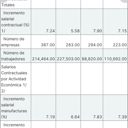
Totales
Incremento
salarial
contractual (%)
1/
7.24
5.58
7.90
7.15
Número de
empresas
387.00
283.00
294.00
223.00
Número de
trabajadores
214,464.00
227,503.00
88,820.00
110,692.00
Salarios
Contractuales
por Actividad
Económica 1/
2/
Incremento
salarial
manufacturas
(%)
7.19
6.64
7.83
7.39
Incremento