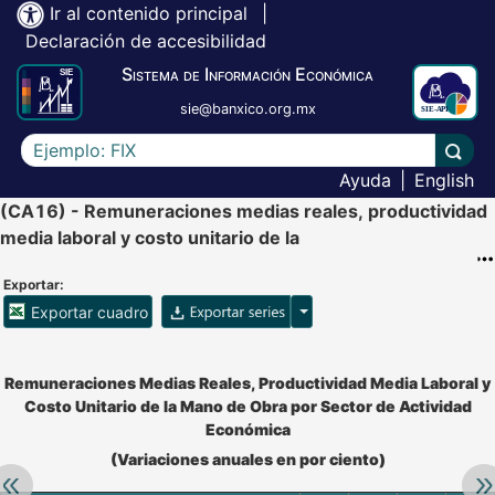
Ir al contenido principal
|
Declaración de accesibilidad
Sistema de Información Económica
sie@banxico.org.mx
Escriba el texto a buscar
Lleva
Ayuda
|
English
(CA16) - Remuneraciones medias reales, productividad
media laboral y costo unitario de la
Exportar:
Opciones para exportar ser
Exportar cuadro
Accesibilidad de Cuadros Analíticos, al exportar el cuadr
Remuneraciones Medias Reales, Productividad Media Laboral y
Costo Unitario de la Mano de Obra por Sector de Actividad
Económica
(Variaciones anuales en por ciento)
Retroceder:
Av