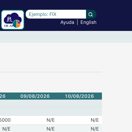
Escriba el texto a buscar
Llevar a cabo la b
Ayuda
|
English
26
09/08/2026
10/08/2026
de Tasa objetivo 1/
5000
N/E
N/E
9/08/2026
10/08/2026
de TIIE de fondeo a un día 2/
N/E
N/E
N/E
9/08/2026
10/08/2026