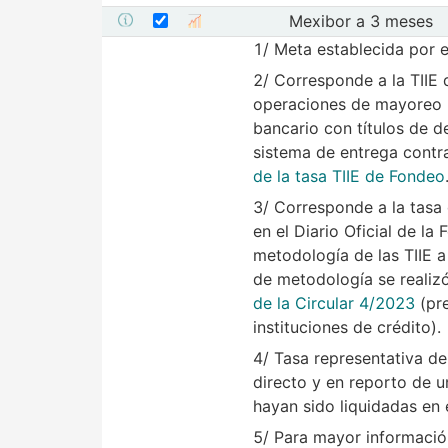
Seleccionar serie Mexibor a 3 meses
Mostrar elementos de Tasa
Seleccione sus series
Mexibor a 3 meses
Mostrar metadatos de la serie Mexibor a 3 meses
Mostrar gráfica de la serie 
1/ Meta establecida por e
2/ Corresponde a la TIIE
operaciones de mayoreo r
bancario con títulos de d
sistema de entrega contr
de la tasa TIIE de Fondeo
3/ Corresponde a la tasa 
en el Diario Oficial de l
metodología de las TIIE a
de metodología se realiz
de la Circular 4/2023
(pre
instituciones de crédito).
4/ Tasa representativa d
directo y en reporto de u
hayan sido liquidadas en
5/ Para mayor informació