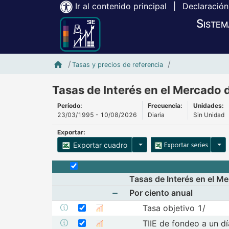
Ir al contenido principal
|
Declaración
Sistem
Inicio SIE-Banxico
Tasas de Inte
Tasas y precios de referencia
Tasas de Interés en el Mercado 
Período:
Frecuencia:
Unidades:
23/03/1995 - 10/08/2026
Diaria
Sin Unidad
Exportar:
Opciones para exportar cu
Opci
Exportar cuadro
Selecciona o desmarca todas las series
Tasas de Interés en el M
Por ciento anual
Seleccionar serie Tasa objetivo 1/
Mostrar elementos de Por cie
Seleccione sus series
Tasa objetivo 1/
Mostrar metadatos de la serie Tasa objetivo 1/
Mostrar gráfica de la serie Tasa 
Seleccionar serie TIIE de fondeo a un dí
Seleccione sus series
TIIE de fondeo a un dí
Mostrar metadatos de la serie TIIE de fondeo a
Mostrar gráfica de la ser