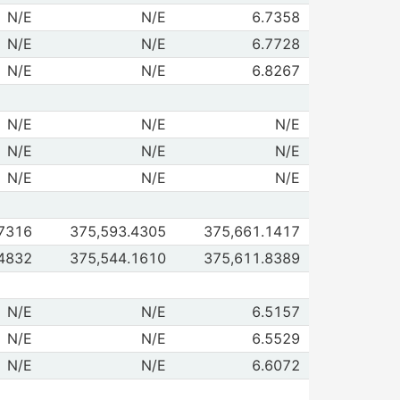
de TIIE a 28 días 3/
N/E
N/E
6.7358
9/08/2026
10/08/2026
de TIIE a 91 días 3/
N/E
N/E
6.7728
9/08/2026
10/08/2026
de TIIE a 182 días 3/
N/E
N/E
6.8267
9/08/2026
10/08/2026
 de Ponderada 5/
N/E
N/E
N/E
9/08/2026
10/08/2026
de Percentil 25% 6/
N/E
N/E
N/E
9/08/2026
10/08/2026
de Percentil 75% 6/
N/E
N/E
N/E
9/08/2026
10/08/2026
de Con composición en días naturales
7316
375,593.4305
375,661.1417
9/08/2026
10/08/2026
de Con composición en días hábiles bancarios
4832
375,544.1610
375,611.8389
9/08/2026
10/08/2026
de a 28 días
N/E
N/E
6.5157
9/08/2026
10/08/2026
de a 91 días
N/E
N/E
6.5529
9/08/2026
10/08/2026
de a 182 días
N/E
N/E
6.6072
9/08/2026
10/08/2026