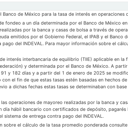
 Mexibor (Serie histórica) 8/
Observaciones
08/08/2026
0
Mexibor a 3 meses
l Banco de México para la tasa de interés en operaciones d
 de fondeo a un día determinada por el Banco de México en 
ealizadas por la banca y casas de bolsa a través de operac
euda emitidos por el Gobierno Federal, el IPAB y el Banco 
a pago del INDEVAL. Para mayor información sobre el cálcu
.
de interés interbancaria de equilibrio (TIIE) aplicable en l
a Federación) y determinada por el Banco de México. A parti
 91 y 182 días y a partir del 1 de enero de 2025 se modifi
ó con el fin de que estas tasas estén basadas en hechos d
vio a dichas fechas estas tasas se determinaban con base 
e las operaciones de mayoreo realizadas por la banca y cas
n día hábil bancario con certificados de depósito, pagaré
 el sistema de entrega contra pago del INDEVAL.
n sobre el cálculo de la tasa promedio ponderada consulte 