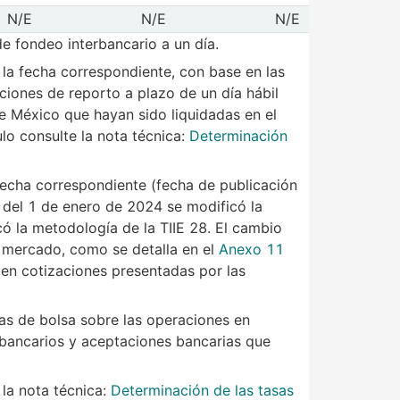
 de Mexibor a 3 meses
N/E
N/E
N/E
9/08/2026
10/08/2026
e fondeo interbancario a un día.
la fecha correspondiente, con base en las
iones de reporto a plazo de un día hábil
de México que hayan sido liquidadas en el
lo consulte la nota técnica:
Determinación
a fecha correspondiente (fecha de publicación
r del 1 de enero de 2024 se modificó la
có la metodología de la TIIE 28. El cambio
e mercado, como se detalla en el
Anexo 11
en cotizaciones presentadas por las
as de bolsa sobre las operaciones en
s bancarios y aceptaciones bancarias que
la nota técnica:
Determinación de las tasas