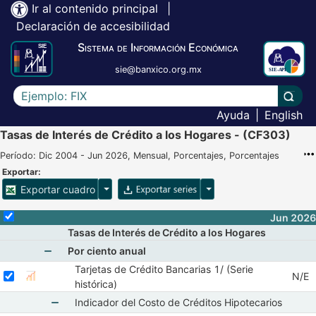
Ir al contenido principal
|
Declaración de accesibilidad
Sistema de Información Económica
sie@banxico.org.mx
Escriba el texto a buscar
Lleva
Ayuda
|
English
Tasas de Interés de Crédito a los Hogares - (CF303)
Período: Dic 2004 - Jun 2026, Mensual, Porcentajes, Porcentajes
Exportar:
Opciones para exportar cuadro
Opciones para exportar 
Exportar cuadro
Selecciona o desmarca todas las series
Jun 2026
Tasas de Interés de Crédito a los Hogares
Por ciento anual
Tarjetas de Crédito Bancarias 1/ (Serie
Mostrar elementos de Por ciento anual
Seleccionar serie Tarjetas de Crédito Bancarias 1/ (Serie histórica)
Seleccione sus series
Obser
N/E
Mostrar gráfica de la serie Tarjetas de Crédito Bancarias
Abr 
histórica)
Indicador del Costo de Créditos Hipotecarios