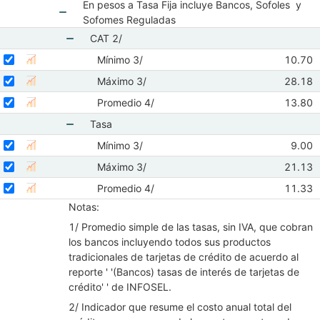
En pesos a Tasa Fija incluye Bancos, Sofoles y
Mostrar elementos de Indicador del Costo de Cr
Sofomes Reguladas
Mostrar elementos de En pesos a Tasa Fija in
CAT 2/
Mostrar elementos de CAT 2/
Seleccionar serie Mínimo 3/
Seleccione sus series
Observa
Mínimo 3/
10.70
Mostrar gráfica de la serie Mínimo 3/
Abr 20
Seleccionar serie Máximo 3/
Seleccione sus series
Observ
Máximo 3/
28.18
Mostrar gráfica de la serie Máximo 3/
Abr 20
Seleccionar serie Promedio 4/
Seleccione sus series
Observa
Promedio 4/
13.80
Mostrar gráfica de la serie Promedio 4/
Abr 20
Tasa
Mostrar elementos de Tasa
Seleccionar serie Mínimo 3/
Seleccione sus series
Obser
Mínimo 3/
9.00
Mostrar gráfica de la serie Mínimo 3/
Abr 
Seleccionar serie Máximo 3/
Seleccione sus series
Observ
Máximo 3/
21.13
Mostrar gráfica de la serie Máximo 3/
Abr 20
Seleccionar serie Promedio 4/
Seleccione sus series
Observa
Promedio 4/
11.33
Mostrar gráfica de la serie Promedio 4/
Abr 20
Notas:
1/ Promedio simple de las tasas, sin IVA, que cobran
los bancos incluyendo todos sus productos
tradicionales de tarjetas de crédito de acuerdo al
reporte ' '(Bancos) tasas de interés de tarjetas de
crédito' ' de INFOSEL.
2/ Indicador que resume el costo anual total del