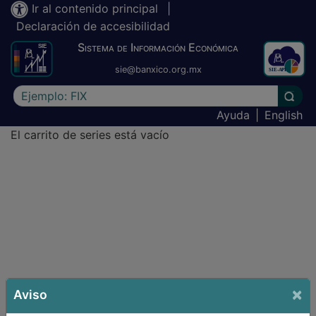
Ir al contenido principal
|
Declaración de accesibilidad
Sistema de Información Económica
sie@banxico.org.mx
Escriba el texto a buscar
Lleva
Ayuda
|
English
El carrito de series está vacío
Financiamiento e información financiera de intermediarios f
×
Aviso