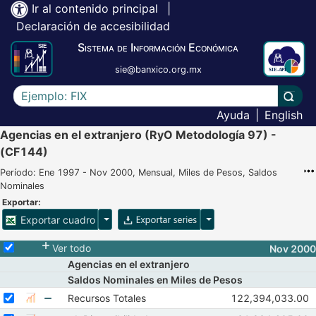
Ir al contenido principal
|
Declaración de accesibilidad
Sistema de Información Económica
sie@banxico.org.mx
Escriba el texto a buscar
Lleva
Ayuda
|
English
Agencias en el extranjero (RyO Metodología 97) -
(CF144)
Período: Ene 1997 - Nov 2000, Mensual, Miles de Pesos, Saldos
Nominales
Exportar:
Opciones para exportar cuadro
Opciones para exportar 
Exportar cuadro
Selecciona o desmarca todas las series
Ver todo
Nov 2000
Agencias en el extranjero
Saldos Nominales en Miles de Pesos
Seleccionar serie Recursos Totales
Seleccione sus series
Observaciones de 
Recursos Totales
122,394,033.00
Mostrar gráfica de la serie Recursos Totales
Sep 2000
Oct 20