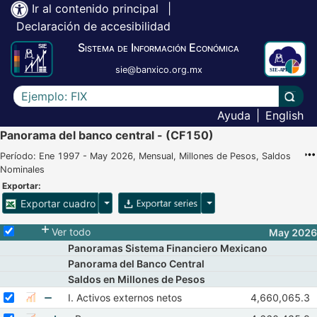
Ir al contenido principal
|
Declaración de accesibilidad
Sistema de Información Económica
sie@banxico.org.mx
Escriba el texto a buscar
Lleva
Ayuda
|
English
Panorama del banco central - (CF150)
Período: Ene 1997 - May 2026, Mensual, Millones de Pesos, Saldos
Nominales
Exportar:
Opciones para exportar cuadro
Opciones para exportar 
Exportar cuadro
Selecciona o desmarca todas las series
Ver todo
May 2026
Panoramas Sistema Financiero Mexicano
Panorama del Banco Central
Saldos en Millones de Pesos
Seleccionar serie I. Activos externos netos
Seleccione sus series
Observaciones 
I. Activos externos netos
4,660,065.3
Mostrar gráfica de la serie I. Activos externos netos
Mar 2026
Ab
Seleccionar serie Recursos