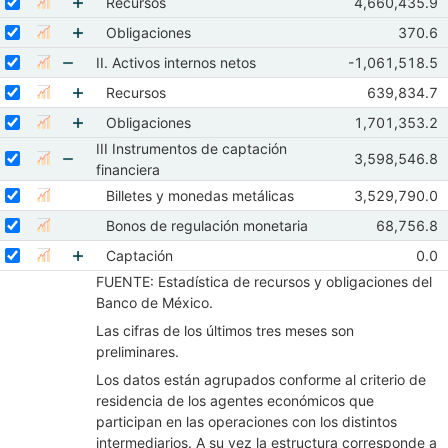
Mostrar elementos de I. Activos externos netos
Seleccione sus series
Observacione
Recursos
4,660,435.9
Mostrar gráfica de la serie Recursos
Mar 2026
Ab
Mostrar elementos de Recursos
Seleccionar serie Obligaciones
Seleccione sus series
Observa
Obligaciones
370.6
Mostrar gráfica de la serie Obligaciones
Mar 2
Mostrar elementos de Obligaciones
Seleccionar serie II. Activos internos netos
Seleccione sus series
Observaciones d
II. Activos internos netos
-1,061,518.5
Mostrar gráfica de la serie II. Activos internos netos
Mar 2026
Abr
Mostrar elementos de II. Activos internos netos
Seleccionar serie Recursos
Seleccione sus series
Observacion
Recursos
639,834.7
Mostrar gráfica de la serie Recursos
Mar 2026
A
Mostrar elementos de Recursos
Seleccionar serie Obligaciones
Seleccione sus series
Observaciones
Obligaciones
1,701,353.2
Mostrar gráfica de la serie Obligaciones
Mar 2026
Ab
III Instrumentos de captación
Mostrar elementos de Obligaciones
Seleccionar serie III Instrumentos de captación financiera
Seleccione sus series
Observaciones 
3,598,546.8
Mostrar gráfica de la serie III Instrumentos de captación fi
Mar 2026
Ab
financiera
Mostrar elementos de III Instrumentos de captació
Seleccionar serie Billetes y monedas metálicas
Seleccione sus series
Observaciones
Billetes y monedas metálicas
3,529,790.0
Mostrar gráfica de la serie Billetes y monedas metálicas
Mar 2026
Ab
Seleccionar serie Bonos de regulación monetaria
Seleccione sus series
Observacio
Bonos de regulación monetaria
68,756.8
Mostrar gráfica de la serie Bonos de regulación monetaria
Mar 2026
Seleccionar serie Captación
Seleccione sus series
Obse
Captación
0.0
Mostrar gráfica de la serie Captación
Mar
FUENTE: Estadística de recursos y obligaciones del
Mostrar elementos de Captación
Banco de México.
Las cifras de los últimos tres meses son
preliminares.
Los datos están agrupados conforme al criterio de
residencia de los agentes económicos que
participan en las operaciones con los distintos
intermediarios. A su vez la estructura corresponde a