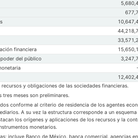
tivos externos netos
Observaciones
5,680,
Mar 2026
Abr
cursos
Observaciones
677,
Mar 2026
Abr
nes
tos
igaciones
Observaciones d
os
10,647,
os netos
Mar 2026
Abr
e II. Activos internos netos
tivos internos netos
Observaciones
44,218,
Mar 2026
Abr
cursos
Observaciones
33,571,
Mar 2026
Abr
nes
ptación financiera
igaciones
Observaciones 
ación financiera
15,650,
trumentos de captación financiera
Mar 2026
Abr
a serie III Instrumentos de captación financiera
 poder del público
strumentos de captación financiera
Observaciones 
 poder del público
3,247,
es y monedas en poder del público
Mar 2026
Abr
a serie Billetes y monedas en poder del público
monetaria
Observaciones 
monetaria
egulación monetaria
Mar 2026
Abr
serie Bonos de regulación monetaria
Observaciones
12,402,
Mar 2026
Abr
recursos y obligaciones de las sociedades financieras.
ptación
os tres meses son preliminares.
dos conforme al criterio de residencia de los agentes eco
mediarios. A su vez la estructura corresponde a un esquema
acan los orígenes y aplicaciones de los recursos y la cont
instrumentos monetarios.
as: incluye Banco de México, banca comercial, agencias en