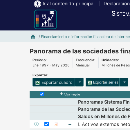
Ir al contenido principal
|
Declaración
Sistem
Inicio SIE-Banxico
Financiamiento e información financiera de interme
Panorama de las sociedades fina
Período:
Frecuencia:
Unidades:
Ene 1997 - May 2026
Mensual
Millones de Peso
Exportar:
Opciones para exportar cu
Opci
Exportar cuadro
Selecciona o desmarca todas las series
Ver todo
Panoramas Sistema Fin
Panorama de las Socied
Saldos en Millones de 
Seleccionar serie I. Activos externos ne
Seleccione sus series
I. Activos externos net
Mostrar metadatos de la serie I. Activos extern
Mostrar gráfica de la seri