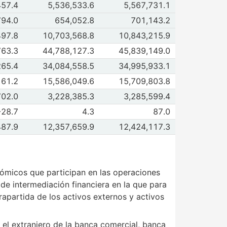
 de Recursos
457.4
5,536,533.6
5,567,731.1
 2026
May 2026
 de Obligaciones
794.0
654,052.8
701,143.2
 2026
May 2026
e II. Activos internos netos
497.8
10,703,568.8
10,843,215.9
 2026
May 2026
 de Recursos
763.3
44,788,127.3
45,839,149.0
 2026
May 2026
 de Obligaciones
265.4
34,084,558.5
34,995,933.1
 2026
May 2026
de III Instrumentos de captación financiera
161.2
15,586,049.6
15,709,803.8
 2026
May 2026
de Billetes y monedas en poder del público
702.0
3,228,385.3
3,285,599.4
 2026
May 2026
de Bonos de regulación monetaria
-28.7
4.3
87.0
 2026
May 2026
 de Captación
487.9
12,357,659.9
12,424,117.3
 2026
May 2026
nómicos que participan en las operaciones
 de intermediación financiera en la que para
rapartida de los activos externos y activos
 el extranjero de la banca comercial, banca