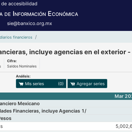
 de accesibilidad
a de Información Económica
sie@banxico.org.mx
Panorama de las sociedades financieras, 
diarios financieros
ncieras, incluye agencias en el exterior 
Cifra:
s
Saldos Nominales
Análisis:
adro
ones para exportar series
Mis series
(0)
Agregar series
Mar 20
anciero Mexicano
ades Financieras, incluye Agencias 1/
Pesos
tos
Observaciones 
os
5,002,
os netos
Mar 2026
Abr
e I. Activos externos netos