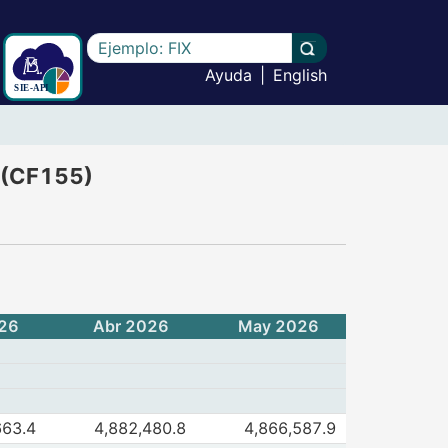
Escriba el texto a buscar
Llevar a cabo la b
Ayuda
|
English
incluye agencias en el exterior - (CF155)
- (CF155)
26
Abr 2026
May 2026
de I. Activos externos netos
663.4
4,882,480.8
4,866,587.9
 2026
May 2026