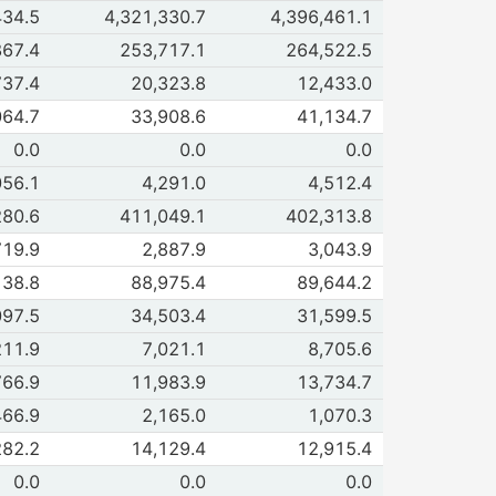
e II. Inversiones en valores
434.5
4,321,330.7
4,396,461.1
 2017
Dic 2017
e III. Cartera de crédito
867.4
253,717.1
264,522.5
 2017
Dic 2017
de IV. Préstamos por oper de reporto
737.4
20,323.8
12,433.0
 2017
Dic 2017
de V. Instrumentos financieros sintéticos
064.7
33,908.6
41,134.7
 2017
Dic 2017
de VI. Reservas técnicas de seguros
0.0
0.0
0.0
 2017
Dic 2017
de VII. Gastos y cargos diferidos
056.1
4,291.0
4,512.4
 2017
Dic 2017
de VIII. Otros recursos
280.6
411,049.1
402,313.8
 2017
Dic 2017
de IX. Invers permanentes en acciones
719.9
2,887.9
3,043.9
 2017
Dic 2017
e Recursos m.e. ( I al IX )
138.8
88,975.4
89,644.2
 2017
Dic 2017
de I. Disponibilidades
097.5
34,503.4
31,599.5
 2017
Dic 2017
e II. Inversiones en valores
211.9
7,021.1
8,705.6
 2017
Dic 2017
e III. Cartera de crédito
766.9
11,983.9
13,734.7
 2017
Dic 2017
de IV. Préstamos por operaciones de reporto
466.9
2,165.0
1,070.3
 2017
Dic 2017
de V. Instrumentos financieros sintéticos
282.2
14,129.4
12,915.4
 2017
Dic 2017
de VI. Reservas técnicas de seguros
0.0
0.0
0.0
 2017
Dic 2017