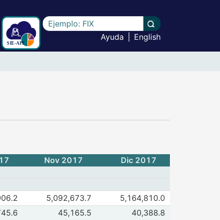
Escriba el texto a buscar
Llevar a cabo la b
Ayuda
|
English
es financieras - (CF295)
017
Nov 2017
Dic 2017
e Recursos m.n. ( I al IX )
906.2
5,092,673.7
5,164,810.0
 2017
Dic 2017
de I. Disponibilidades
745.6
45,165.5
40,388.8
 2017
Dic 2017