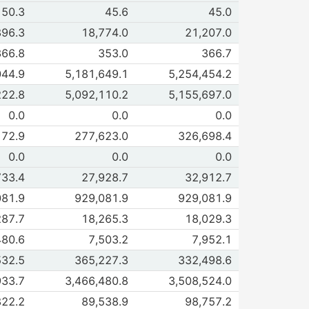
de VII. Gastos y cargos diferidos
50.3
45.6
45.0
 2017
Dic 2017
de VIII. Otros recursos
896.3
18,774.0
21,207.0
 2017
Dic 2017
de IX. Inversiones permanentes en acciones
366.8
353.0
366.7
 2017
Dic 2017
 de Recursos totales (mn+me)
044.9
5,181,649.1
5,254,454.2
 2017
Dic 2017
e Obligaciones m.n. ( I al IX )
222.8
5,092,110.2
5,155,697.0
 2017
Dic 2017
de I. Captación total
0.0
0.0
0.0
 2017
Dic 2017
de II. Depósitos, préstamos y reportos
172.9
277,623.0
326,698.4
 2017
Dic 2017
de III. Préstamos por cartera descontada
0.0
0.0
0.0
 2017
Dic 2017
e IV. Instrumentos financieros sintéticos
733.4
27,928.7
32,912.7
 2017
Dic 2017
de V. Reservas técnicas de seguros
081.9
929,081.9
929,081.9
 2017
Dic 2017
de VI. Reservas previsión riesgos crédito y otras
287.7
18,265.3
18,029.3
 2017
Dic 2017
e VII. Ingresos por diferir
480.6
7,503.2
7,952.1
 2017
Dic 2017
de VIII. Otros pasivos
532.5
365,227.3
332,498.6
 2017
Dic 2017
de IX. Capital contable
933.7
3,466,480.8
3,508,524.0
 2017
Dic 2017
e Obligaciones en m.e. ( I al IX )
822.2
89,538.9
98,757.2
 2017
Dic 2017