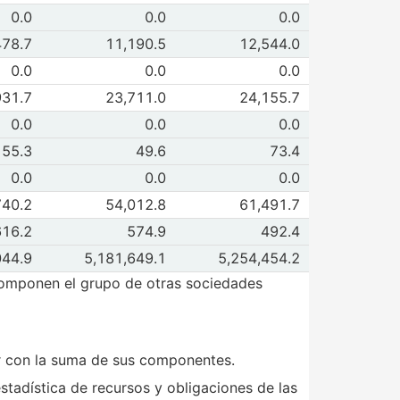
de I. Captación total
0.0
0.0
0.0
 2017
Dic 2017
de II. Depósitos, préstamos y reportos
478.7
11,190.5
12,544.0
 2017
Dic 2017
de III. Préstamos por cartera descontada
0.0
0.0
0.0
 2017
Dic 2017
e IV. Instrumentos finan sintéticos
931.7
23,711.0
24,155.7
 2017
Dic 2017
de V. Reservas técnicas de seguros
0.0
0.0
0.0
 2017
Dic 2017
de VI. Reservas previsión riesgos crédito y otras
55.3
49.6
73.4
 2017
Dic 2017
e VII. Ingresos por diferir
0.0
0.0
0.0
 2017
Dic 2017
de VIII. Otros pasivos
740.2
54,012.8
61,491.7
 2017
Dic 2017
de IX. Capital contable
616.2
574.9
492.4
 2017
Dic 2017
 de Obligaciones totales (mn+me)
044.9
5,181,649.1
5,254,454.2
 2017
Dic 2017
 componen el grupo de otras sociedades
ir con la suma de sus componentes.
stadística de recursos y obligaciones de las