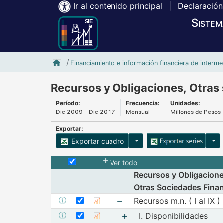
Ir al contenido principal
|
Declaración
Sistem
Inicio SIE-Banxico
Financiamiento e información financiera de interme
Recursos y Obligaciones, Otras
Período:
Frecuencia:
Unidades:
Dic 2009 - Dic 2017
Mensual
Millones de Pesos
Exportar:
Opciones para exportar cu
Opci
Exportar cuadro
Selecciona o desmarca todas las series
Ver todo
Recursos y Obligacion
Otras Sociedades Finan
Seleccionar serie Recursos m.n. ( I al IX 
Seleccione sus series
Recursos m.n. ( I al IX )
Mostrar metadatos de la serie Recursos m.n. ( I al
Mostrar gráfica de la serie 
Seleccionar serie I. Disponibilidades
Mostrar elementos de Recurs
Seleccione sus series
I. Disponibilidades
Mostrar metadatos de la serie I. Disponibilidades
Mostrar gráfica de la serie I. 