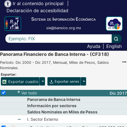
Ir al contenido principal
|
Declaración de accesibilidad
Sistema de Información Económica
sie@banxico.org.mx
Escriba el texto a buscar
Lleva
Ayuda
|
English
Panorama Financiero de Banca Interna - (CF318)
Período: Dic 2000 - Dic 2017, Mensual, Miles de Pesos, Saldos
Nominales
Exportar:
Opciones para exportar cuadro
Opciones para exportar 
Exportar cuadro
Selecciona o desmarca todas las series
Ver todo
Dic 2017
Panorama de Banca Interna
Información por sectores
Saldos Nominales en Miles de Pesos
I. Sector Externo
Seleccionar serie Posición Neta con el Sector Externo