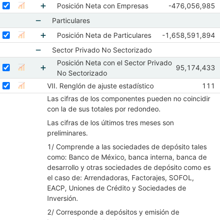
Mostrar elementos de Empresas
Seleccionar serie Posición Neta con Empresas
Seleccione sus series
Observaciones 
Posición Neta con Empresas
-476,056,985
Mostrar gráfica de la serie Posición Neta con Empresas
Oct 2017
Nov 
Mostrar elementos de Posición Neta con Empr
Particulares
Mostrar elementos de Particulares
Seleccionar serie Posición Neta de Particulares
Seleccione sus series
Observaciones de 
Posición Neta de Particulares
-1,658,591,894
Mostrar gráfica de la serie Posición Neta de Particulares
Oct 2017
Nov 2
Mostrar elementos de Posición Neta de Particu
Sector Privado No Sectorizado
Posición Neta con el Sector Privado
Mostrar elementos de Sector Privado No Sector
Seleccionar serie Posición Neta con el Sector Privado No Sectoriza
Seleccione sus series
Observaciones
95,174,433
Mostrar gráfica de la serie Posición Neta con el Sec
Oct 2017
No
No Sectorizado
Mostrar elementos de Posición Neta con el Sec
Seleccionar serie VII. Renglón de ajuste estadístico
Seleccione sus series
Obser
VII. Renglón de ajuste estadístico
111
Mostrar gráfica de la serie VII. Renglón de ajuste estadístico
Oct 
Las cifras de los componentes pueden no coincidir
con la de sus totales por redondeo.
Las cifras de los últimos tres meses son
preliminares.
1/ Comprende a las sociedades de depósito tales
como: Banco de México, banca interna, banca de
desarrollo y otras sociedades de depósito como es
el caso de: Arrendadoras, Factorajes, SOFOL,
EACP, Uniones de Crédito y Sociedades de
Inversión.
2/ Corresponde a depósitos y emisión de