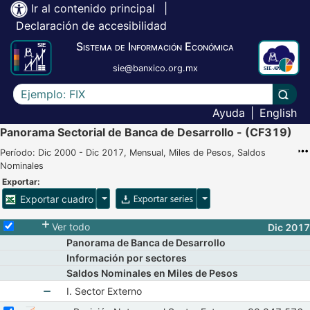
Ir al contenido principal
|
Declaración de accesibilidad
Sistema de Información Económica
sie@banxico.org.mx
Escriba el texto a buscar
Lleva
Ayuda
|
English
Panorama Sectorial de Banca de Desarrollo - (CF319)
Período: Dic 2000 - Dic 2017, Mensual, Miles de Pesos, Saldos
Nominales
Exportar:
Opciones para exportar cuadro
Opciones para exportar 
Exportar cuadro
Selecciona o desmarca todas las series
Ver todo
Dic 2017
Panorama de Banca de Desarrollo
Información por sectores
Saldos Nominales en Miles de Pesos
I. Sector Externo
Seleccionar serie Posición Neta con el Sector Externo