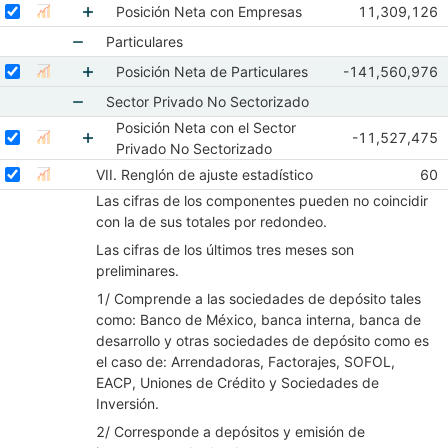
Mostrar elementos de Empresas
Seleccionar serie Posición Neta con Empresas
Seleccione sus series
Observacione
Posición Neta con Empresas
11,309,126
Mostrar gráfica de la serie Posición Neta con Empresas
Oct 2017
No
Mostrar elementos de Posición Neta con Empr
Particulares
Mostrar elementos de Particulares
Seleccionar serie Posición Neta de Particulares
Seleccione sus series
Observaciones d
Posición Neta de Particulares
-141,560,976
Mostrar gráfica de la serie Posición Neta de Particulares
Oct 2017
Nov 
Mostrar elementos de Posición Neta de Particu
Sector Privado No Sectorizado
Posición Neta con el Sector
Mostrar elementos de Sector Privado No Sector
Seleccionar serie Posición Neta con el Sector Privado No Sectoriza
Seleccione sus series
Observaciones 
-11,527,475
Mostrar gráfica de la serie Posición Neta con el Sec
Oct 2017
Nov
Privado No Sectorizado
Mostrar elementos de Posición Neta con el Sec
Seleccionar serie VII. Renglón de ajuste estadístico
Seleccione sus series
Obse
VII. Renglón de ajuste estadístico
60
Mostrar gráfica de la serie VII. Renglón de ajuste estadístico
Oct
Las cifras de los componentes pueden no coincidir
con la de sus totales por redondeo.
Las cifras de los últimos tres meses son
preliminares.
1/ Comprende a las sociedades de depósito tales
como: Banco de México, banca interna, banca de
desarrollo y otras sociedades de depósito como es
el caso de: Arrendadoras, Factorajes, SOFOL,
EACP, Uniones de Crédito y Sociedades de
Inversión.
2/ Corresponde a depósitos y emisión de