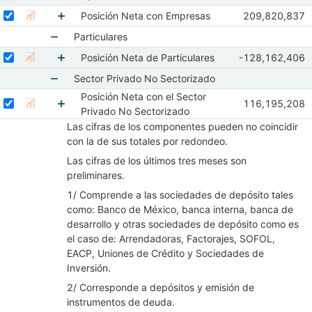
Mostrar elementos de Empresas
Seleccionar serie Posición Neta con Empresas
Seleccione sus series
Observaciones
Posición Neta con Empresas
209,820,837
Mostrar gráfica de la serie Posición Neta con Empresas
Abr-Jun 201
Mostrar elementos de Posición Neta con Empr
Particulares
Mostrar elementos de Particulares
Seleccionar serie Posición Neta de Particulares
Seleccione sus series
Observaciones d
Posición Neta de Particulares
-128,162,406
Mostrar gráfica de la serie Posición Neta de Particulares
Abr-Jun 2017
Mostrar elementos de Posición Neta de Particu
Sector Privado No Sectorizado
Posición Neta con el Sector
Mostrar elementos de Sector Privado No Sector
Seleccionar serie Posición Neta con el Sector Privado No Sectoriza
Seleccione sus series
Observaciones 
116,195,208
Mostrar gráfica de la serie Posición Neta con el Sec
Abr-Jun 201
Privado No Sectorizado
Mostrar elementos de Posición Neta con el Sec
Las cifras de los componentes pueden no coincidir
con la de sus totales por redondeo.
Las cifras de los últimos tres meses son
preliminares.
1/ Comprende a las sociedades de depósito tales
como: Banco de México, banca interna, banca de
desarrollo y otras sociedades de depósito como es
el caso de: Arrendadoras, Factorajes, SOFOL,
EACP, Uniones de Crédito y Sociedades de
Inversión.
2/ Corresponde a depósitos y emisión de
instrumentos de deuda.