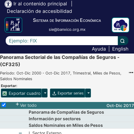
Ir al contenido principal
|
Declaración de accesibilidad
Sistema de Información Económica
sie@banxico.org.mx
Escriba el texto a buscar
Lleva
Ayuda
|
English
Panorama Sectorial de las Compañías de Seguros -
(CF325)
Período: Oct-Dic 2000 - Oct-Dic 2017, Trimestral, Miles de Pesos,
Saldos Nominales
Exportar:
Opciones para exportar cuadro
Opciones para exportar 
Exportar cuadro
Selecciona o desmarca todas las series
Ver todo
Oct-Dic 2017
Panorama de Compañias de Seguros
Información por sectores
Saldos Nominales en Miles de Pesos
I. Sector Externo