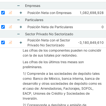
Mostrar elementos de VI. Sector Privado del País
Empresas
Mostrar elementos de Empresas
Seleccionar serie Posición Neta con Empresas
Seleccione sus series
Observaciones d
Posición Neta con Empresas
1,082,698,928
Mostrar gráfica de la serie Posición Neta con Empresas
Oct 2017
Nov 2
Mostrar elementos de Posición Neta con Empr
Particulares
Mostrar elementos de Particulares
Seleccionar serie Posición Neta de Particulares
Seleccione sus series
Ob
Posición Neta de Particulares
0
Mostrar gráfica de la serie Posición Neta de Particulares
Oc
Mostrar elementos de Posición Neta de Particu
Sector Privado No Sectorizado
Posición Neta con el Sector
Mostrar elementos de Sector Privado No Sector
Seleccionar serie Posición Neta con el Sector Privado No Sectoriza
Seleccione sus series
Observaciones de 
-3,180,849,610
Mostrar gráfica de la serie Posición Neta con el Sec
Oct 2017
Nov 2
Privado No Sectorizado
Mostrar elementos de Posición Neta con el Sec
Las cifras de los componentes pueden no coincidir
con la de sus totales por redondeo.
Las cifras de los últimos tres meses son
preliminares.
1/ Comprende a las sociedades de depósito tales
como: Banco de México, banca interna, banca de
desarrollo y otras sociedades de depósito como es
el caso de: Arrendadoras, Factorajes, SOFOL,
EACP, Uniones de Crédito y Sociedades de
Inversión.
2/ Corresponde a depósitos y emisión de