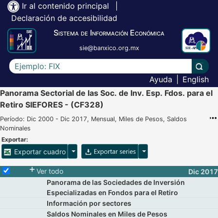
Ir al contenido principal
|
Declaración de accesibilidad
Sistema de Información Económica
sie@banxico.org.mx
Escriba el texto a buscar
Lleva
Ayuda
|
English
Panorama Sectorial de las Soc. de Inv. Esp. Fdos. para el
Retiro SIEFORES - (CF328)
Período: Dic 2000 - Dic 2017, Mensual, Miles de Pesos, Saldos
Nominales
Exportar:
Opciones para exportar cuadro
Opciones para exportar 
Exportar cuadro
Selecciona o desmarca todas las series
Ver todo
Dic 2017
Panorama de las Sociedades de Inversión
Especializadas en Fondos para el Retiro
Información por sectores
Saldos Nominales en Miles de Pesos