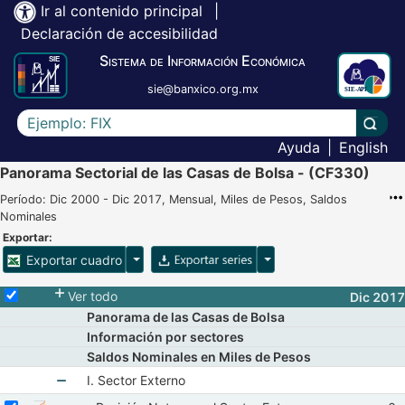
Ir al contenido principal
|
Declaración de accesibilidad
Sistema de Información Económica
sie@banxico.org.mx
Escriba el texto a buscar
Lleva
Ayuda
|
English
Panorama Sectorial de las Casas de Bolsa - (CF330)
Período: Dic 2000 - Dic 2017, Mensual, Miles de Pesos, Saldos
Nominales
Exportar:
Opciones para exportar cuadro
Opciones para exportar 
Exportar cuadro
Selecciona o desmarca todas las series
Ver todo
Dic 2017
Panorama de las Casas de Bolsa
Información por sectores
Saldos Nominales en Miles de Pesos
I. Sector Externo
Seleccionar serie Posición Neta con el Sector Externo