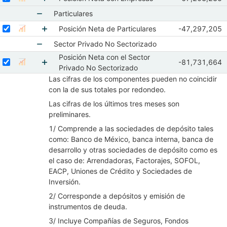
Seleccione sus series
Mostrar elementos de Posición Neta con Empr
Particulares
Mostrar elementos de Particulares
Seleccionar serie Posición Neta de Particulares
Seleccione sus series
Observaciones 
Posición Neta de Particulares
-47,297,205
Mostrar gráfica de la serie Posición Neta de Particulares
Oct 2017
Nov
Mostrar elementos de Posición Neta de Particu
Sector Privado No Sectorizado
Posición Neta con el Sector
Mostrar elementos de Sector Privado No Sector
Seleccionar serie Posición Neta con el Sector Privado No Sectoriza
Seleccione sus series
Observaciones 
-81,731,664
Mostrar gráfica de la serie Posición Neta con el Sec
Oct 2017
Nov
Privado No Sectorizado
Mostrar elementos de Posición Neta con el Sec
Las cifras de los componentes pueden no coincidir
con la de sus totales por redondeo.
Las cifras de los últimos tres meses son
preliminares.
1/ Comprende a las sociedades de depósito tales
como: Banco de México, banca interna, banca de
desarrollo y otras sociedades de depósito como es
el caso de: Arrendadoras, Factorajes, SOFOL,
EACP, Uniones de Crédito y Sociedades de
Inversión.
2/ Corresponde a depósitos y emisión de
instrumentos de deuda.
3/ Incluye Compañías de Seguros, Fondos