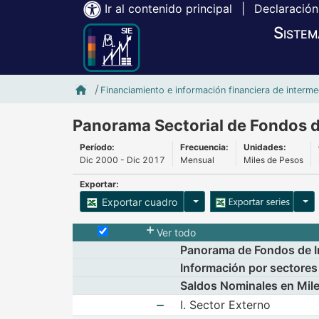
Ir al contenido principal
|
Declaración
Sistem
Inicio SIE-Banxico
Financiamiento e información financiera de interme
Panorama Sectorial de Fondos d
Período:
Frecuencia:
Unidades:
Dic 2000 - Dic 2017
Mensual
Miles de Pesos
Exportar:
Opciones para exportar cu
Opci
Exportar cuadro
Selecciona o desmarca todas las series
Ver todo
Panorama de Fondos de In
Información por sectores
Saldos Nominales en Mil
I. Sector Externo