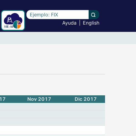
Escriba el texto a buscar
Llevar a cabo la b
Ayuda
|
English
ón de Renta Variable - (CF332)
017
Nov 2017
Dic 2017