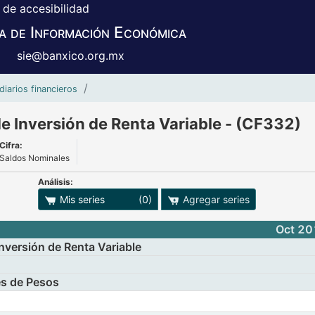
 de accesibilidad
a de Información Económica
sie@banxico.org.mx
Panorama Sectorial de Fondos de Inversi
diarios financieros
e Inversión de Renta Variable - (CF332)
Cifra:
Saldos Nominales
Análisis:
adro
ones para exportar series
Mis series
(0)
Agregar series
Oct 2
versión de Renta Variable
es de Pesos