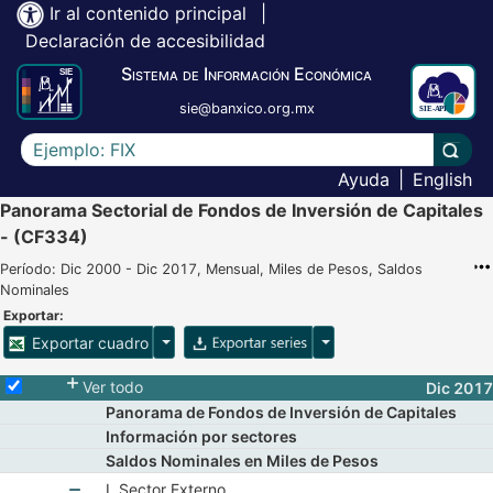
Ir al contenido principal
|
Declaración de accesibilidad
Sistema de Información Económica
sie@banxico.org.mx
Escriba el texto a buscar
Lleva
Ayuda
|
English
Panorama Sectorial de Fondos de Inversión de Capitales
- (CF334)
Período: Dic 2000 - Dic 2017, Mensual, Miles de Pesos, Saldos
Nominales
Exportar:
Opciones para exportar cuadro
Opciones para exportar 
Exportar cuadro
Selecciona o desmarca todas las series
Ver todo
Dic 2017
Panorama de Fondos de Inversión de Capitales
Información por sectores
Saldos Nominales en Miles de Pesos
I. Sector Externo