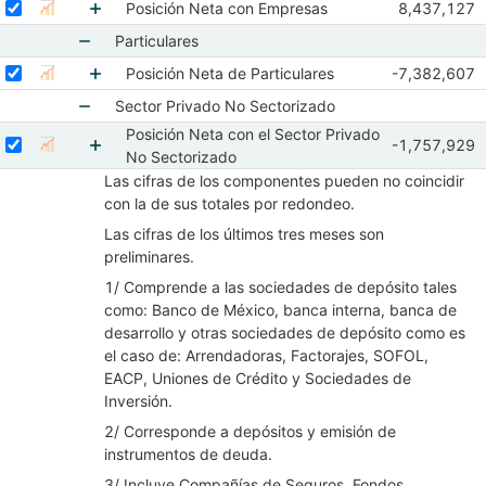
Mostrar elementos de Empresas
Seleccionar serie Posición Neta con Empresas
Seleccione sus series
Observacion
Posición Neta con Empresas
8,437,127
Mostrar gráfica de la serie Posición Neta con Empresas
Oct 2017
N
Mostrar elementos de Posición Neta con Empr
Particulares
Mostrar elementos de Particulares
Seleccionar serie Posición Neta de Particulares
Seleccione sus series
Observacione
Posición Neta de Particulares
-7,382,607
Mostrar gráfica de la serie Posición Neta de Particulares
Oct 2017
No
Mostrar elementos de Posición Neta de Particu
Sector Privado No Sectorizado
Posición Neta con el Sector Privado
Mostrar elementos de Sector Privado No Sector
Seleccionar serie Posición Neta con el Sector Privado No Sectoriza
Seleccione sus series
Observacione
-1,757,929
Mostrar gráfica de la serie Posición Neta con el Sec
Oct 2017
No
No Sectorizado
Mostrar elementos de Posición Neta con el Sec
Las cifras de los componentes pueden no coincidir
con la de sus totales por redondeo.
Las cifras de los últimos tres meses son
preliminares.
1/ Comprende a las sociedades de depósito tales
como: Banco de México, banca interna, banca de
desarrollo y otras sociedades de depósito como es
el caso de: Arrendadoras, Factorajes, SOFOL,
EACP, Uniones de Crédito y Sociedades de
Inversión.
2/ Corresponde a depósitos y emisión de
instrumentos de deuda.
3/ Incluye Compañías de Seguros, Fondos