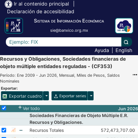
Ir al contenido principal
|
Declaración de accesibilidad
Sistema de Información Económica
sie@banxico.org.mx
Escriba el texto a buscar
Lleva
Ayuda
|
English
Recursos y Obligaciones, Sociedades financieras de
objeto múltiple entidades reguladas - (CF353)
Período: Ene 2009 - Jun 2026, Mensual, Miles de Pesos, Saldos
Nominales
Exportar:
Opciones para exportar cuadro
Opciones para exportar 
Exportar cuadro
Selecciona o desmarca todas las series
Ver todo
Jun 2026
Sociedades Financieras de Objeto Múltiple E.R.
Recursos y Obligaciones.
Seleccionar serie Recursos Totales
Seleccione sus series
Observaciones de 
Recursos Totales
572,473,707.00
Mostrar gráfica de la serie Recursos Totales
Abr 2026
May 20