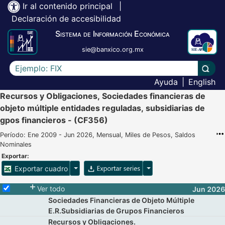
Ir al contenido principal
|
Declaración de accesibilidad
Sistema de Información Económica
sie@banxico.org.mx
Escriba el texto a buscar
Lleva
Ayuda
|
English
Recursos y Obligaciones, Sociedades financieras de
objeto múltiple entidades reguladas, subsidiarias de
gpos financieros - (CF356)
Período: Ene 2009 - Jun 2026, Mensual, Miles de Pesos, Saldos
Nominales
Exportar:
Opciones para exportar cuadro
Opciones para exportar 
Exportar cuadro
Selecciona o desmarca todas las series
Ver todo
Jun 2026
Sociedades Financieras de Objeto Múltiple
E.R.Subsidiarias de Grupos Financieros
Recursos y Obligaciones.