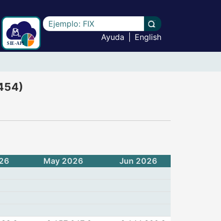
Escriba el texto a buscar
Llevar a cabo la b
Ayuda
|
English
allado (metodología 2018) - (CF454)
F454)
26
May 2026
Jun 2026