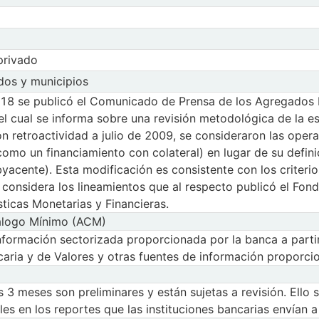
Observaciones
Abr 2026
May
Observaciones 
Abr 2026
May
 privado
 cetes
Observaciones 
privado
iales sec privado
Abr 2026
May
erie Cetes especiales sec privado
ados y municipios
es especiales sec privado
Observaciones 
dos y municipios
especiales estados y municipios
Abr 2026
May
a serie Cetes especiales estados y municipios
018 se publicó el Comunicado de Prensa de los Agregados 
es especiales estados y municipios
l cual se informa sobre una revisión metodológica de la est
on retroactividad a julio de 2009, se consideraron las oper
omo un financiamiento con colateral) en lugar de su definic
byacente). Esta modificación es consistente con los criter
y considera los lineamientos que al respecto publicó el Fo
ticas Monetarias y Financieras.
tálogo Mínimo (ACM)
nformación sectorizada proporcionada por la banca a partir
aria y de Valores y otras fuentes de información proporci
os 3 meses son preliminares y están sujetas a revisión. Ello
les en los reportes que las instituciones bancarias envían