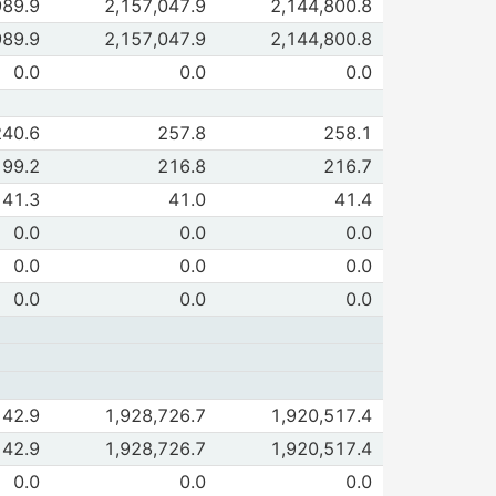
de Financiamiento total ( A + B )
989.9
2,157,047.9
2,144,800.8
 2026
Jun 2026
de A.Cartera de sectores residentes
989.9
2,157,047.9
2,144,800.8
 2026
Jun 2026
de B. Cartera asociada a programas de reestructura
0.0
0.0
0.0
 2026
Jun 2026
de Personas físicas con act. empresarial
240.6
257.8
258.1
 2026
Jun 2026
 de Vigente
199.2
216.8
216.7
 2026
Jun 2026
 de Vencido
41.3
41.0
41.4
 2026
Jun 2026
de Total cetes
0.0
0.0
0.0
 2026
Jun 2026
de Cetes especiales sector privado
0.0
0.0
0.0
 2026
Jun 2026
de Cetes especiales estados y municipios
0.0
0.0
0.0
 2026
Jun 2026
de Financiamiento total ( A + B )
142.9
1,928,726.7
1,920,517.4
 2026
Jun 2026
de A.Cartera de sectores residentes
142.9
1,928,726.7
1,920,517.4
 2026
Jun 2026
de B. Cartera asociada a programas de reestructura
0.0
0.0
0.0
 2026
Jun 2026