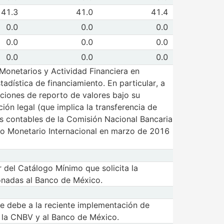
 de Vencido
41.3
41.0
41.4
 2026
Jun 2026
de Total cetes
0.0
0.0
0.0
 2026
Jun 2026
de Cetes especiales sec privado
0.0
0.0
0.0
 2026
Jun 2026
de Cetes especiales estados y municipios
0.0
0.0
0.0
 2026
Jun 2026
Monetarios y Actividad Financiera en
adística de financiamiento. En particular, a
aciones de reporto de valores bajo su
ión legal (que implica la transferencia de
ios contables de la Comisión Nacional Bancaria
ndo Monetario Internacional en marzo de 2016
 del Catálogo Mínimo que solicita la
onadas al Banco de México.
 se debe a la reciente implementación de
 a la CNBV y al Banco de México.