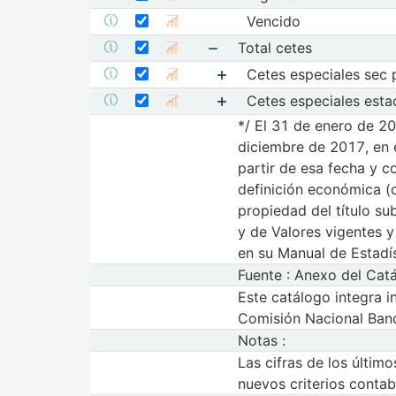
Seleccionar serie Vencido
Seleccione sus series
Vencido
Mostrar metadatos de la serie Vencido
Mostrar gráfica de la serie Vencido
Seleccionar serie Total cetes
Seleccione sus series
Total cetes
Mostrar metadatos de la serie Total cetes
Mostrar gráfica de la serie Total cetes
Seleccionar serie Cetes especiales sec
Mostrar elementos de Total
Seleccione sus series
Cetes especiales sec 
Mostrar metadatos de la serie Cetes espec
Mostrar gráfica de la s
Seleccionar serie Cetes especiales est
Mostrar elementos de Cet
Seleccione sus series
Cetes especiales esta
Mostrar metadatos de la serie Cetes 
Mostrar gráfica de l
*/ El 31 de enero de 2
Mostrar elementos de Cet
diciembre de 2017, en e
partir de esa fecha y c
definición económica (c
propiedad del título su
y de Valores vigentes 
en su Manual de Estadís
Fuente : Anexo del Ca
Este catálogo integra i
Comisión Nacional Banc
Notas :
Las cifras de los últim
nuevos criterios contab