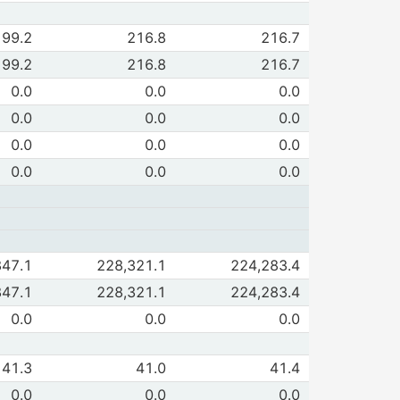
de Personas físicas con act. empresarial
199.2
216.8
216.7
 2026
Jun 2026
 de Vigente
199.2
216.8
216.7
 2026
Jun 2026
 de Vencido
0.0
0.0
0.0
 2026
Jun 2026
de Total cetes
0.0
0.0
0.0
 2026
Jun 2026
de Cetes especiales sec privado
0.0
0.0
0.0
 2026
Jun 2026
de Cetes especiales estados y municipios
0.0
0.0
0.0
 2026
Jun 2026
de Financiamiento total ( A + B )
847.1
228,321.1
224,283.4
 2026
Jun 2026
de A.Cartera de sectores residentes
847.1
228,321.1
224,283.4
 2026
Jun 2026
de B. Cartera asociada a programas de reestructura
0.0
0.0
0.0
 2026
Jun 2026
de Personas físicas con act. empresarial
41.3
41.0
41.4
 2026
Jun 2026
 de Vigente
0.0
0.0
0.0
 2026
Jun 2026