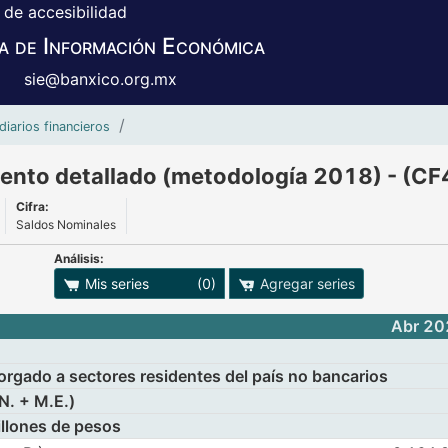
 de accesibilidad
a de Información Económica
sie@banxico.org.mx
Banca de Desarrollo, Financiamiento det
diarios financieros
iento detallado (metodología 2018) - (C
Cifra:
Saldos Nominales
Análisis:
adro
ones para exportar series
Mis series
(0)
Agregar series
Abr 20
orgado a sectores residentes del país no bancarios
N. + M.E.)
llones de pesos