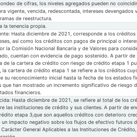
ondeo de cifras, los niveles agregados pueden no coincid
tera vigente, vencida, redescontada, intereses devengados 
ramas de reestructura.
a la tenencia propia.
ente: Hasta diciembre de 2021, corresponde a los créditos 
eses, así como los créditos con pagos de principal o inter
 por la Comisión Nacional Bancaria y de Valores para consi
do, cuentan con evidencia de pago sostenido. A partir de 
 de la cartera de crédito con riesgo de crédito etapa 1 p
n, la cartera de crédito etapa 1 se refiere a los créditos c
e su reconocimiento inicial hasta la fecha de los estados fi
s que han mostrado un incremento significativo de riesgo d
stados financieros.
ida: Hasta diciembre de 2021, se refiere al total de los c
e las instituciones de crédito y sus clientes. A partir de e
rédito etapa 3,que son aquellos créditos con deterioro cred
un impacto negativo sobre los flujos de efectivo futuros 
 Carácter General Aplicables a las Instituciones de Crédit
eración.