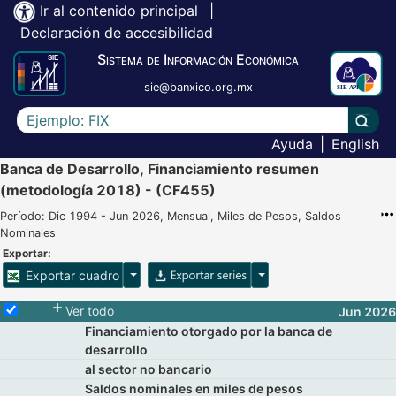
Ir al contenido principal
|
Declaración de accesibilidad
Sistema de Información Económica
sie@banxico.org.mx
Escriba el texto a buscar
Lleva
Ayuda
|
English
Banca de Desarrollo, Financiamiento resumen
(metodología 2018) - (CF455)
Período: Dic 1994 - Jun 2026, Mensual, Miles de Pesos, Saldos
Nominales
Exportar:
Opciones para exportar cuadro
Opciones para exportar 
Exportar cuadro
Selecciona o desmarca todas las series
Ver todo
Jun 2026
Financiamiento otorgado por la banca de
desarrollo
al sector no bancario
Saldos nominales en miles de pesos