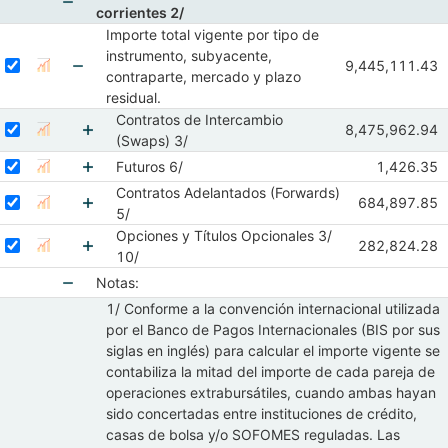
corrientes 2/
Mostrar elementos de Saldos a valor nominal en m
Importe total vigente por tipo de
instrumento, subyacente,
Seleccionar serie Importe total vigente por tipo de instrumento, su
Seleccione sus series
Observaciones d
9,445,111.43
Mostrar gráfica de la serie Importe total vi
Abr 2026
May 
contraparte, mercado y plazo
Mostrar elementos de Importe total vigente por 
residual.
Contratos de Intercambio
Seleccionar serie Contratos de Intercambio (Swaps) 3/
Seleccione sus series
Observaciones 
8,475,962.94
Mostrar gráfica de la serie Contratos de Intercambio (Swaps
Abr 2026
May 
(Swaps) 3/
Mostrar elementos de Contratos de Intercambi
Seleccionar serie Futuros 6/
Seleccione sus series
Observacio
Futuros 6/
1,426.35
Mostrar gráfica de la serie Futuros 6/
Abr 2026
Contratos Adelantados (Forwards)
Mostrar elementos de Futuros 6/
Seleccionar serie Contratos Adelantados (Forwards) 5/
Seleccione sus series
Observacione
684,897.85
Mostrar gráfica de la serie Contratos Adelantados (Forwards)
Abr 2026
Ma
5/
Mostrar elementos de Contratos Adelantados (
Opciones y Títulos Opcionales 3/
Seleccionar serie Opciones y Títulos Opcionales 3/ 10/
Seleccione sus series
Observaciones
282,824.28
Mostrar gráfica de la serie Opciones y Títulos Opcionales 3/ 
Abr 2026
Ma
10/
Mostrar elementos de Opciones y Títulos Opcio
Notas:
1/ Conforme a la convención internacional utilizada
Mostrar elementos de Notas:
por el Banco de Pagos Internacionales (BIS por sus
siglas en inglés) para calcular el importe vigente se
contabiliza la mitad del importe de cada pareja de
operaciones extrabursátiles, cuando ambas hayan
sido concertadas entre instituciones de crédito,
casas de bolsa y/o SOFOMES reguladas. Las