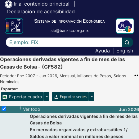
Ir al contenido principal
|
Declaración de accesibilidad
Sistema de Información Económica
sie@banxico.org.mx
Escriba el texto a buscar
Lleva
Ayuda
|
English
Operaciones derivadas vigentes a fin de mes de las
Casas de Bolsa - (CF582)
Período: Ene 2007 - Jun 2026, Mensual, Millones de Pesos, Saldos
Nominales
Exportar:
Opciones para exportar cuadro
Opciones para exportar 
Exportar cuadro
Selecciona o desmarca todas las series
Ver todo
Jun 2026
Operaciones derivadas vigentes a fin de mes de las
Casas de Bolsa
En mercados organizados y extrabursátiles 1/
Saldos a valor nominal en millones de pesos