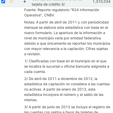
Seleccionar serie Cuentas con saldos a favor de tarjeta de crédito 3
Seleccione sus series
Observacione
1,310,034
Mostrar gráfica de la serie Cuentas con saldos a favor
Feb 2026
M
tarjeta de crédito 3/
Mostrar elementos de Cuentas con saldos a fav
Fuente: Reporte regulatorio "R24 Información
Operativa", CNBV.
Notas: A partir de abril de 2011 y con periodicidad
mensual se elabora esta estadística con base en el
nuevo formulario. La apertura de la información a
nivel de municipio varía por entidad federativa
debido a que únicamente se reportan los municipios
con mayor relevancia a la captación. Cifras sujetas
a revisión.
1/ Clasificadas con base en el municipio en el que
se localiza la sucursal u oficina bancaria asignada a
cada cuenta.
2/ De abril de 2011 a diciembre de 2012, la
estadística de captación no considera a las cuentas
no activas. A partir de enero de 2013, esta
estadística incorpora el número y el saldo de las
mismas.
3/ A partir de junio de 2013 se incluye el registro de
las cuentas con saldos a favor de tarjetas de