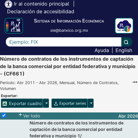
Ir al contenido principal
|
Declaración de accesibilidad
Sistema de Información Económica
sie@banxico.org.mx
Escriba el texto a buscar
Lleva
Ayuda
|
English
Número de contratos de los instrumentos de captación
de la banca comercial por entidad federativa y municipio
- (CF661)
Período: Abr 2011 - Abr 2026, Mensual, Número de Contratos,
Volumen
Exportar:
Opciones para exportar cuadro
Opciones para exportar 
Exportar cuadro
Selecciona o desmarca todas las series
Ver todo
Abr 2026
Número de contratos de los instrumentos de
captación de la banca comercial por entidad
federativa y municipio 1/