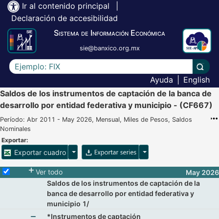
Ir al contenido principal
|
Declaración de accesibilidad
Sistema de Información Económica
sie@banxico.org.mx
Escriba el texto a buscar
Lleva
Ayuda
|
English
Saldos de los instrumentos de captación de la banca de
desarrollo por entidad federativa y municipio - (CF667)
Período: Abr 2011 - May 2026, Mensual, Miles de Pesos, Saldos
Nominales
Exportar:
Opciones para exportar cuadro
Opciones para exportar 
Exportar cuadro
Selecciona o desmarca todas las series
Ver todo
May 2026
Saldos de los instrumentos de captación de la
banca de desarrollo por entidad federativa y
municipio 1/
*Instrumentos de captación