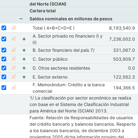
del Norte (SCIAN)
Cartera total
Saldos nominales en millones de pesos
Mostrar elementos de Saldos nominales en millon
Seleccionar serie Total ( A+B+C+D+E )
Seleccione sus series
Observaciones
Total ( A+B+C+D+E )
8,193,540.9
Mostrar gráfica de la serie Total ( A+B+C+D+E )
Abr 2026
May
A. Sector privado no financiero (I y
Seleccionar serie A. Sector privado no financiero (I y II)
Seleccione sus series
Observaciones 
7,236,002.0
Mostrar gráfica de la serie A. Sector privado no financiero (I y
Abr 2026
May
II)
Mostrar elementos de A. Sector privado no financi
Seleccionar serie B. Sector financiero del país 7/
Seleccione sus series
Observacione
B. Sector financiero del país 7/
331,067.0
Mostrar gráfica de la serie B. Sector financiero del país 7/
Abr 2026
M
Seleccionar serie C. Sector público
Mostrar elementos de B. Sector financiero del pa
Seleccione sus series
Observacion
C. Sector público
503,909.7
Mostrar gráfica de la serie C. Sector público
Abr 2026
M
Seleccionar serie D. Otros sectores residentes
Mostrar elementos de C. Sector público
Seleccione sus series
Obse
D. Otros sectores residentes
0.0
Mostrar gráfica de la serie D. Otros sectores residentes
Abr
Seleccionar serie E. Sector externo
Mostrar elementos de D. Otros sectores resident
Seleccione sus series
Observacion
E. Sector externo
122,562.3
Mostrar gráfica de la serie E. Sector externo
Abr 2026
M
F. Memorándum: Crédito a la banca
Mostrar elementos de E. Sector externo
Seleccionar serie F. Memorándum: Crédito a la banca comercial
Seleccione sus series
Observacion
194,366.5
Mostrar gráfica de la serie F. Memorándum: Crédito a l
Abr 2026
M
comercial
1/ La clasificación por sector económico se realiza
con base en el Sistema de Clasificación Industrial
para América del Norte (SCIAN) 2013.
Fuente: Relación de Responsabilidades de usuarios
del crédito bancario y balances bancarios. Respecto
a los balances bancarios, de diciembre 2003 a
noviembre 2005 dicha información provino del