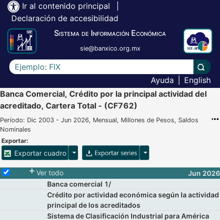
Ir al contenido principal
|
Declaración de accesibilidad
Sistema de Información Económica
sie@banxico.org.mx
Escriba el texto a buscar
Lleva
Ayuda
|
English
Banca Comercial, Crédito por la principal actividad del
acreditado, Cartera Total - (CF762)
Período: Dic 2003 - Jun 2026, Mensual, Millones de Pesos, Saldos
Nominales
Exportar:
Opciones para exportar cuadro
Opciones para exportar 
Exportar cuadro
Selecciona o desmarca todas las series
Ver todo
Jun 2026
Banca comercial 1/
Crédito por actividad económica según la actividad
principal de los acreditados
Sistema de Clasificación Industrial para América