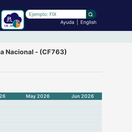
Escriba el texto a buscar
Llevar a cabo la b
Ayuda
|
English
l actividad del acreditado, Moneda Nacional - (CF763)
da Nacional - (CF763)
26
May 2026
Jun 2026