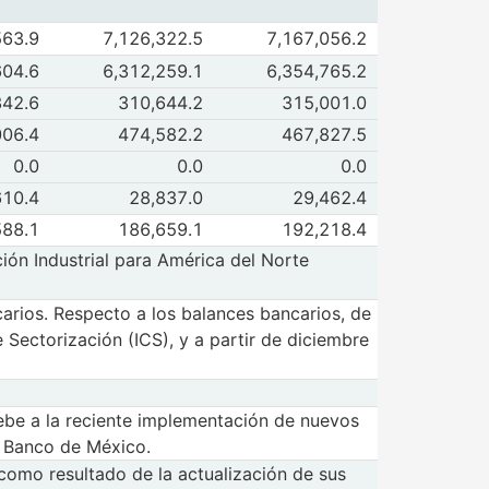
 de Total ( A+B+C+D+E )
563.9
7,126,322.5
7,167,056.2
 2026
Jun 2026
e A. Sector privado no financiero (I y II)
604.6
6,312,259.1
6,354,765.2
 2026
Jun 2026
e B. Sector financiero del país 7/
342.6
310,644.2
315,001.0
 2026
Jun 2026
de C. Sector público
006.4
474,582.2
467,827.5
 2026
Jun 2026
de D. Otros sectores residentes
0.0
0.0
0.0
 2026
Jun 2026
de E. Sector externo
610.4
28,837.0
29,462.4
 2026
Jun 2026
de F. Memorándum: Crédito a la banca comercial
588.1
186,659.1
192,218.4
 2026
Jun 2026
ción Industrial para América del Norte
arios. Respecto a los balances bancarios, de
Sectorización (ICS), y a partir de diciembre
 debe a la reciente implementación de nuevos
al Banco de México.
como resultado de la actualización de sus