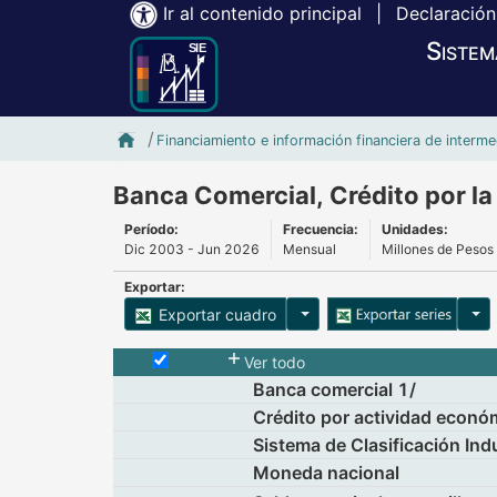
Ir al contenido principal
|
Declaración
Sistem
Inicio SIE-Banxico
Financiamiento e información financiera de interme
Banca Comercial, Crédito por la
Período:
Frecuencia:
Unidades:
Dic 2003 - Jun 2026
Mensual
Millones de Pesos
Exportar:
Opciones para exportar cu
Opci
Exportar cuadro
Selecciona o desmarca todas las series
Ver todo
Banca comercial 1/
Crédito por actividad económ
Sistema de Clasificación Ind
Moneda nacional