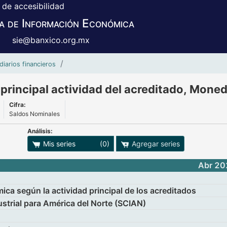
 de accesibilidad
a de Información Económica
sie@banxico.org.mx
Banca Comercial, Crédito por la principa
diarios financieros
 principal actividad del acreditado, Mone
Cifra:
Saldos Nominales
Análisis:
adro
ones para exportar series
Mis series
(0)
Agregar series
Abr 20
ica según la actividad principal de los acreditados
ustrial para América del Norte (SCIAN)