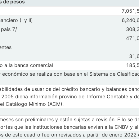
s de pesos
minales en millones de pesos
Observaciones
7,051,
Abr 2026
May
 Total ( A+B+C+D+E )
nanciero (I y II)
Observaciones d
nciero (I y II)
6,240,
 privado no financiero (I y II)
Abr 2026
May
serie A. Sector privado no financiero (I y II)
el país 7/
Observaciones d
tor privado no financiero (I y II)
 país 7/
308,
anciero del país 7/
Abr 2026
May
erie B. Sector financiero del país 7/
Observaciones 
tor financiero del país 7/
471,
Abr 2026
May
Sector público
identes
Observaciones 
ctor público
entes
ores residentes
Abr 2026
May
rie D. Otros sectores residentes
Observaciones 
ros sectores residentes
31,
Abr 2026
May
Sector externo
ito a la banca comercial
Observaciones 
ctor externo
o a la banca comercial
185,
Memorándum: Crédito a la banca comercial
Abr 2026
May
 la serie F. Memorándum: Crédito a la banca comercial
or económico se realiza con base en el Sistema de Clasifica
bilidades de usuarios del crédito bancario y balances banc
2005 dicha información provino del Informe Contable y de 
del Catálogo Mínimo (ACM).
 meses son preliminares y están sujetas a revisión. Ello se
eportes que las instituciones bancarias envían a la CNBV y 
s de este cuadro fueron revisados a partir de enero 2022 