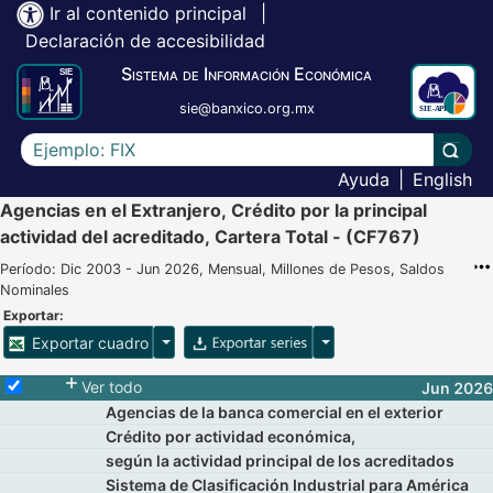
Ir al contenido principal
|
Declaración de accesibilidad
Sistema de Información Económica
sie@banxico.org.mx
Escriba el texto a buscar
Lleva
Ayuda
|
English
Agencias en el Extranjero, Crédito por la principal
actividad del acreditado, Cartera Total - (CF767)
Período: Dic 2003 - Jun 2026, Mensual, Millones de Pesos, Saldos
Nominales
Exportar:
Opciones para exportar cuadro
Opciones para exportar 
Exportar cuadro
Selecciona o desmarca todas las series
Ver todo
Jun 2026
Agencias de la banca comercial en el exterior
Crédito por actividad económica,
según la actividad principal de los acreditados
Sistema de Clasificación Industrial para América