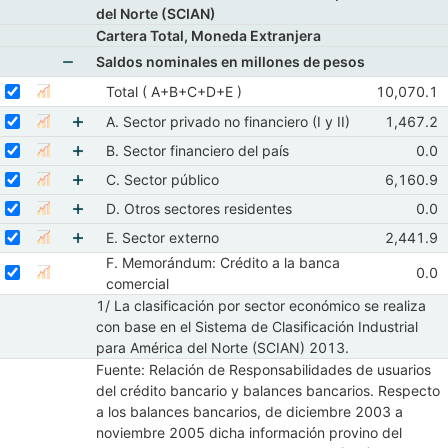
del Norte (SCIAN)
Cartera Total, Moneda Extranjera
Saldos nominales en millones de pesos
Mostrar elementos de Saldos nominales en millon
Seleccionar serie Total ( A+B+C+D+E )
Seleccione sus series
Observacio
Total ( A+B+C+D+E )
10,070.1
Mostrar gráfica de la serie Total ( A+B+C+D+E )
Abr 2026
Seleccionar serie A. Sector privado no financiero (I y II)
Seleccione sus series
Observaci
A. Sector privado no financiero (I y II)
1,467.2
Mostrar gráfica de la serie A. Sector privado no financiero (I y
Abr 202
Seleccionar serie B. Sector financiero del país
Mostrar elementos de A. Sector privado no financi
Seleccione sus series
Obse
B. Sector financiero del país
0.0
Mostrar gráfica de la serie B. Sector financiero del país
Abr
Seleccionar serie C. Sector público
Mostrar elementos de B. Sector financiero del pa
Seleccione sus series
Observaci
C. Sector público
6,160.9
Mostrar gráfica de la serie C. Sector público
Abr 202
Seleccionar serie D. Otros sectores residentes
Mostrar elementos de C. Sector público
Seleccione sus series
Obse
D. Otros sectores residentes
0.0
Mostrar gráfica de la serie D. Otros sectores residentes
Abr
Seleccionar serie E. Sector externo
Mostrar elementos de D. Otros sectores resident
Seleccione sus series
Observaci
E. Sector externo
2,441.9
Mostrar gráfica de la serie E. Sector externo
Abr 202
F. Memorándum: Crédito a la banca
Mostrar elementos de E. Sector externo
Seleccionar serie F. Memorándum: Crédito a la banca comercial
Seleccione sus series
Obse
0.0
Mostrar gráfica de la serie F. Memorándum: Crédito a l
Abr
comercial
1/ La clasificación por sector económico se realiza
con base en el Sistema de Clasificación Industrial
para América del Norte (SCIAN) 2013.
Fuente: Relación de Responsabilidades de usuarios
del crédito bancario y balances bancarios. Respecto
a los balances bancarios, de diciembre 2003 a
noviembre 2005 dicha información provino del