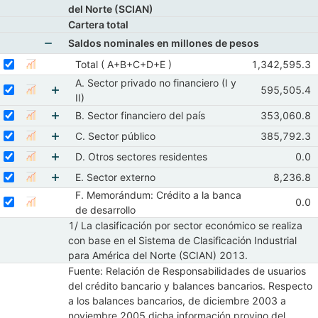
del Norte (SCIAN)
Cartera total
Saldos nominales en millones de pesos
Mostrar elementos de Saldos nominales en millon
Seleccionar serie Total ( A+B+C+D+E )
Seleccione sus series
Observaciones
Total ( A+B+C+D+E )
1,342,595.3
Mostrar gráfica de la serie Total ( A+B+C+D+E )
Abr 2026
May
A. Sector privado no financiero (I y
Seleccionar serie A. Sector privado no financiero (I y II)
Seleccione sus series
Observacione
595,505.4
Mostrar gráfica de la serie A. Sector privado no financiero (I y
Abr 2026
M
II)
Mostrar elementos de A. Sector privado no financi
Seleccionar serie B. Sector financiero del país
Seleccione sus series
Observacione
B. Sector financiero del país
353,060.8
Mostrar gráfica de la serie B. Sector financiero del país
Abr 2026
M
Seleccionar serie C. Sector público
Mostrar elementos de B. Sector financiero del pa
Seleccione sus series
Observacion
C. Sector público
385,792.3
Mostrar gráfica de la serie C. Sector público
Abr 2026
M
Seleccionar serie D. Otros sectores residentes
Mostrar elementos de C. Sector público
Seleccione sus series
Obse
D. Otros sectores residentes
0.0
Mostrar gráfica de la serie D. Otros sectores residentes
Abr
Seleccionar serie E. Sector externo
Mostrar elementos de D. Otros sectores resident
Seleccione sus series
Observaci
E. Sector externo
8,236.8
Mostrar gráfica de la serie E. Sector externo
Abr 202
F. Memorándum: Crédito a la banca
Mostrar elementos de E. Sector externo
Seleccionar serie F. Memorándum: Crédito a la banca de desarrollo
Seleccione sus series
Obse
0.0
Mostrar gráfica de la serie F. Memorándum: Crédito a 
Abr
de desarrollo
1/ La clasificación por sector económico se realiza
con base en el Sistema de Clasificación Industrial
para América del Norte (SCIAN) 2013.
Fuente: Relación de Responsabilidades de usuarios
del crédito bancario y balances bancarios. Respecto
a los balances bancarios, de diciembre 2003 a
noviembre 2005 dicha información provino del