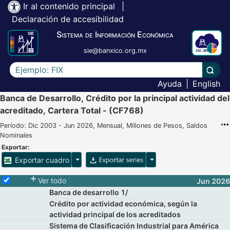
Ir al contenido principal
|
Declaración de accesibilidad
Sistema de Información Económica
sie@banxico.org.mx
Escriba el texto a buscar
Lleva
Ayuda
|
English
Banca de Desarrollo, Crédito por la principal actividad del
acreditado, Cartera Total - (CF768)
Período: Dic 2003 - Jun 2026, Mensual, Millones de Pesos, Saldos
Nominales
Exportar:
Opciones para exportar cuadro
Opciones para exportar 
Exportar cuadro
Selecciona o desmarca todas las series
Ver todo
Jun 2026
Banca de desarrollo 1/
Crédito por actividad económica, según la
actividad principal de los acreditados
Sistema de Clasificación Industrial para América