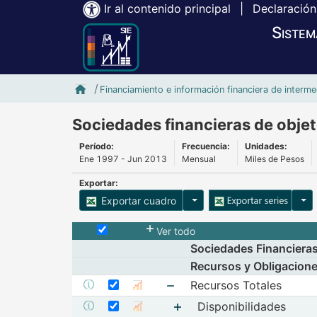
Ir al contenido principal
|
Declaración
Sistem
Inicio SIE-Banxico
Financiamiento e información financiera de interme
Sociedades financieras de objeto
Período:
Frecuencia:
Unidades:
Ene 1997 - Jun 2013
Mensual
Miles de Pesos
Exportar:
Opciones para exportar cu
Opci
Exportar cuadro
Selecciona o desmarca todas las series
Ver todo
Sociedades Financieras
Recursos y Obligacione
Seleccionar serie Recursos Totales
Seleccione sus series
Recursos Totales
Mostrar metadatos de la serie Recursos Totales
Mostrar gráfica de la serie Rec
Seleccionar serie Disponibilidades
Mostrar elementos de Recu
Seleccione sus series
Disponibilidades
Mostrar metadatos de la serie Disponibilidades
Mostrar gráfica de la serie Disp