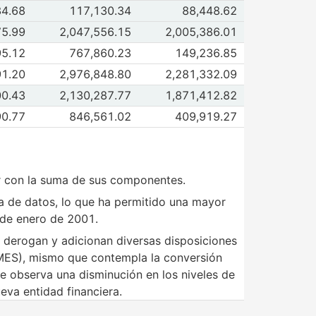
de Instrumentos financieros
34.68
117,130.34
88,448.62
 2013
Jun 2013
de Cartera neta total
75.99
2,047,556.15
2,005,386.01
 2013
Jun 2013
de Otros recursos
95.12
767,860.23
149,236.85
 2013
Jun 2013
de Obligaciones Totales
91.20
2,976,848.80
2,281,332.09
 2013
Jun 2013
de Pasivo total
00.43
2,130,287.77
1,871,412.82
 2013
Jun 2013
de Capital contable
90.77
846,561.02
409,919.27
 2013
Jun 2013
ir con la suma de sus componentes.
ia de datos, lo que ha permitido una mayor
 de enero de 2001.
n, derogan y adicionan diversas disposiciones
OMES), mismo que contempla la conversión
 observa una disminución en los niveles de
eva entidad financiera.