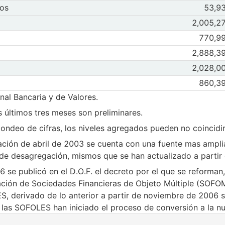
ros
ponibilidades
Observaciones 
ros
53,9
ancieros
Abr 2013
May
ie Instrumentos financieros
trumentos financieros
Observaciones 
2,005,2
Abr 2013
May
tera neta total
era neta total
Observaciones 
770,9
Abr 2013
May
recursos
os recursos
Observaciones 
2,888,3
Abr 2013
May
Obligaciones Totales
gaciones Totales
Observaciones 
2,028,0
Abr 2013
May
vo total
Observaciones 
860,3
Abr 2013
May
tal contable
nal Bancaria y de Valores.
ital contable
s últimos tres meses son preliminares.
ondeo de cifras, los niveles agregados pueden no coincid
mación de abril de 2003 se cuenta con una fuente mas ampl
s de desagregación, mismos que se han actualizado a partir
06 se publicó en el D.O.F. el decreto por el que se reforma
eación de Sociedades Financieras de Objeto Múltiple (SOF
derivado de lo anterior a partir de noviembre de 2006 se
e las SOFOLES han iniciado el proceso de conversión a la nu