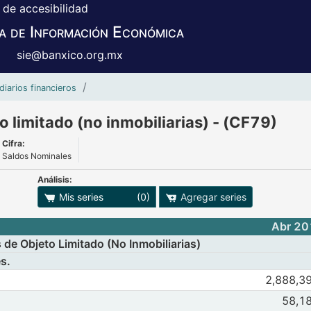
 de accesibilidad
a de Información Económica
sie@banxico.org.mx
Sociedades financieras de objeto limitado
diarios financieros
 limitado (no inmobiliarias) - (CF79)
Cifra:
Saldos Nominales
Análisis:
adro
ones para exportar series
Mis series
(0)
Agregar series
Abr 20
 de Objeto Limitado (No Inmobiliarias)
s.
Observaciones 
2,888,3
Abr 2013
May
ursos Totales
rsos Totales
Observaciones 
58,1
Abr 2013
May
onibilidades