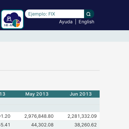
Escriba el texto a buscar
Llevar a cabo la b
Ayuda
|
English
 (no inmobiliarias) - (CF79)
13
May 2013
Jun 2013
de Recursos Totales
91.20
2,976,848.80
2,281,332.09
 2013
Jun 2013
de Disponibilidades
85.41
44,302.08
38,260.62
 2013
Jun 2013