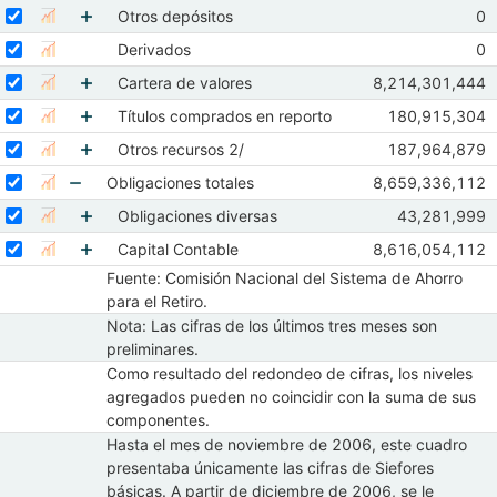
Mostrar elementos de Disponibilidades
Seleccionar serie Otros depósitos
Seleccione sus series
Ob
Otros depósitos
0
Mostrar gráfica de la serie Otros depósitos
Ab
Mostrar elementos de Otros depósitos
Seleccionar serie Derivados
Seleccione sus series
Ob
Derivados
0
Mostrar gráfica de la serie Derivados
Ab
Seleccionar serie Cartera de valores
Seleccione sus series
Observaciones de
Cartera de valores
8,214,301,444
Mostrar gráfica de la serie Cartera de valores
Abr 2026
May 2
Mostrar elementos de Cartera de valores
Seleccionar serie Títulos comprados en reporto
Seleccione sus series
Observaciones 
Títulos comprados en reporto
180,915,304
Mostrar gráfica de la serie Títulos comprados en reporto
Abr 2026
May
Mostrar elementos de Títulos comprados en rep
Seleccionar serie Otros recursos 2/
Seleccione sus series
Observaciones 
Otros recursos 2/
187,964,879
Mostrar gráfica de la serie Otros recursos 2/
Abr 2026
May
Mostrar elementos de Otros recursos 2/
Seleccionar serie Obligaciones totales
Seleccione sus series
Observaciones de
Obligaciones totales
8,659,336,112
Mostrar gráfica de la serie Obligaciones totales
Abr 2026
May 2
Mostrar elementos de Obligaciones totales
Seleccionar serie Obligaciones diversas
Seleccione sus series
Observacione
Obligaciones diversas
43,281,999
Mostrar gráfica de la serie Obligaciones diversas
Abr 2026
Ma
Mostrar elementos de Obligaciones diversas
Seleccionar serie Capital Contable
Seleccione sus series
Observaciones de
Capital Contable
8,616,054,112
Mostrar gráfica de la serie Capital Contable
Abr 2026
May 2
Fuente: Comisión Nacional del Sistema de Ahorro
Mostrar elementos de Capital Contable
para el Retiro.
Nota: Las cifras de los últimos tres meses son
preliminares.
Como resultado del redondeo de cifras, los niveles
agregados pueden no coincidir con la suma de sus
componentes.
Hasta el mes de noviembre de 2006, este cuadro
presentaba únicamente las cifras de Siefores
básicas. A partir de diciembre de 2006, se le