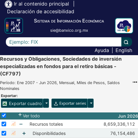
Ir al contenido principal
|
Declaración de accesibilidad
Sistema de Información Económica
sie@banxico.org.mx
Escriba el texto a buscar
Lleva
Ayuda
|
English
Recursos y Obligaciones, Sociedades de inversión
especializadas en fondos para el retiro básicas -
(CF797)
Período: Ene 2007 - Jun 2026, Mensual, Miles de Pesos, Saldos
Nominales
Exportar:
Opciones para exportar cuadro
Opciones para exportar 
Exportar cuadro
Selecciona o desmarca todas las series
Ver todo
Jun 2026
Seleccionar serie Recursos totales
Seleccione sus series
Observaciones de
Recursos totales
8,659,336,112
Mostrar gráfica de la serie Recursos totales
Abr 2026
May 2
Mostrar elementos de Recursos totales
Seleccionar serie Disponibilidades
Seleccione sus series
Observaciones
Disponibilidades
76,154,486
Mostrar gráfica de la serie Disponibilidades
Abr 2026
Ma