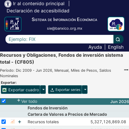
Ir al contenido principal
|
Declaración de accesibilidad
Sistema de Información Económica
sie@banxico.org.mx
Escriba el texto a buscar
Lleva
Ayuda
|
English
Recursos y Obligaciones, Fondos de inversión sistema
total - (CF805)
Período: Dic 2009 - Jun 2026, Mensual, Miles de Pesos, Saldos
Nominales
Exportar:
Opciones para exportar cuadro
Opciones para exportar 
Exportar cuadro
Selecciona o desmarca todas las series
Ver todo
Jun 2026
Fondos de Inversión
Cartera de Valores a Precios de Mercado
Seleccionar serie Recursos totales
Seleccione sus series
Observaciones de Re
Recursos totales
5,327,126,869.08
Mostrar gráfica de la serie Recursos totales
Abr 2026
May 202