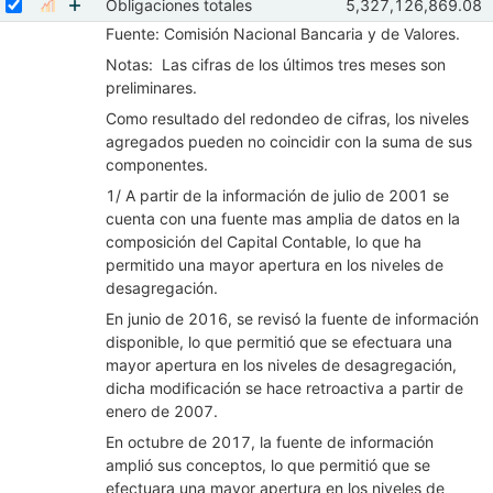
Mostrar elementos de Recursos totales
Seleccionar serie Obligaciones totales
Seleccione sus series
Observaciones de Ob
Obligaciones totales
5,327,126,869.08
Mostrar gráfica de la serie Obligaciones totales
Abr 2026
May 202
Fuente: Comisión Nacional Bancaria y de Valores.
Mostrar elementos de Obligaciones totales
Notas: Las cifras de los últimos tres meses son
preliminares.
Como resultado del redondeo de cifras, los niveles
agregados pueden no coincidir con la suma de sus
componentes.
1/ A partir de la información de julio de 2001 se
cuenta con una fuente mas amplia de datos en la
composición del Capital Contable, lo que ha
permitido una mayor apertura en los niveles de
desagregación.
En junio de 2016, se revisó la fuente de información
disponible, lo que permitió que se efectuara una
mayor apertura en los niveles de desagregación,
dicha modificación se hace retroactiva a partir de
enero de 2007.
En octubre de 2017, la fuente de información
amplió sus conceptos, lo que permitió que se
efectuara una mayor apertura en los niveles de