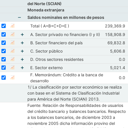
del Norte (SCIAN)
Moneda extranjera
Saldos nominales en millones de pesos
Mostrar elementos de Saldos nominales en millon
Seleccionar serie Total ( A+B+C+D+E )
Seleccione sus series
Observacion
Total ( A+B+C+D+E )
239,369.9
Mostrar gráfica de la serie Total ( A+B+C+D+E )
Abr 2026
M
Seleccionar serie A. Sector privado no financiero (I y II)
Seleccione sus series
Observacione
A. Sector privado no financiero (I y II)
158,908.9
Mostrar gráfica de la serie A. Sector privado no financiero (I y
Abr 2026
M
Seleccionar serie B. Sector financiero del país
Mostrar elementos de A. Sector privado no financi
Seleccione sus series
Observacio
B. Sector financiero del país
69,832.8
Mostrar gráfica de la serie B. Sector financiero del país
Abr 2026
Seleccionar serie C. Sector público
Mostrar elementos de B. Sector financiero del pa
Seleccione sus series
Observaci
C. Sector público
5,606.8
Mostrar gráfica de la serie C. Sector público
Abr 202
Seleccionar serie D. Otros sectores residentes
Mostrar elementos de C. Sector público
Seleccione sus series
Obse
D. Otros sectores residentes
0.0
Mostrar gráfica de la serie D. Otros sectores residentes
Abr
Seleccionar serie E. Sector externo
Mostrar elementos de D. Otros sectores resident
Seleccione sus series
Observaci
E. Sector externo
5,021.4
Mostrar gráfica de la serie E. Sector externo
Abr 202
F. Memorándum: Crédito a la banca de
Mostrar elementos de E. Sector externo
Seleccionar serie F. Memorándum: Crédito a la banca de desarrollo
Seleccione sus series
Obse
0.0
Mostrar gráfica de la serie F. Memorándum: Crédito a 
Abr
desarrollo
1/ La clasificación por sector económico se realiza
con base en el Sistema de Clasificación Industrial
para América del Norte (SCIAN) 2013.
Fuente: Relación de Responsabilidades de usuarios
del crédito bancario y balances bancarios. Respecto
a los balances bancarios, de diciembre 2003 a
noviembre 2005 dicha información provino del