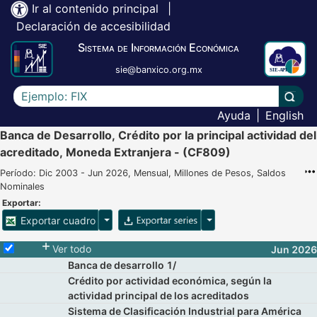
Ir al contenido principal
|
Declaración de accesibilidad
Sistema de Información Económica
sie@banxico.org.mx
Escriba el texto a buscar
Lleva
Ayuda
|
English
Banca de Desarrollo, Crédito por la principal actividad del
acreditado, Moneda Extranjera - (CF809)
Período: Dic 2003 - Jun 2026, Mensual, Millones de Pesos, Saldos
Nominales
Exportar:
Opciones para exportar cuadro
Opciones para exportar 
Exportar cuadro
Selecciona o desmarca todas las series
Ver todo
Jun 2026
Banca de desarrollo 1/
Crédito por actividad económica, según la
actividad principal de los acreditados
Sistema de Clasificación Industrial para América