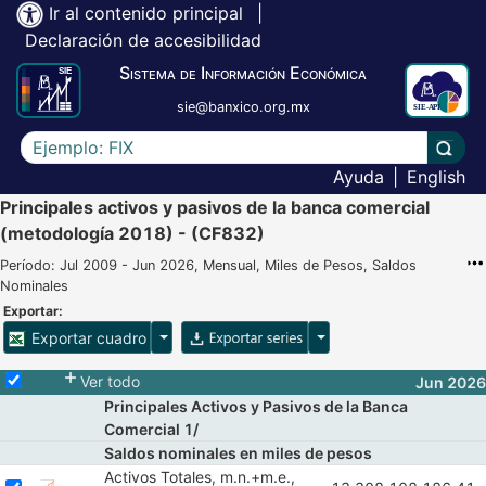
Ir al contenido principal
|
Declaración de accesibilidad
Sistema de Información Económica
sie@banxico.org.mx
Escriba el texto a buscar
Lleva
Ayuda
|
English
Principales activos y pasivos de la banca comercial
(metodología 2018) - (CF832)
Período: Jul 2009 - Jun 2026, Mensual, Miles de Pesos, Saldos
Nominales
Exportar:
Opciones para exportar cuadro
Opciones para exportar 
Exportar cuadro
Selecciona o desmarca todas las series
Ver todo
Jun 2026
Principales Activos y Pasivos de la Banca
Comercial 1/
Saldos nominales en miles de pesos
Activos Totales, m.n.+m.e.,
Seleccionar serie Activos Totales, m.n.+m.e., (A+B+C)