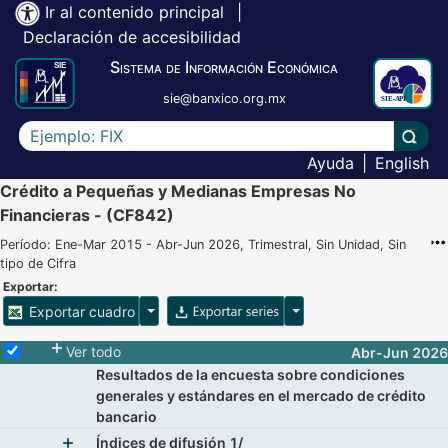
Ir al contenido principal
|
Declaración de accesibilidad
Sistema de Información Económica
sie@banxico.org.mx
Escriba el texto a buscar
Lleva
Ayuda
|
English
Crédito a Pequeñas y Medianas Empresas No
Financieras - (CF842)
Período: Ene-Mar 2015 - Abr-Jun 2026, Trimestral, Sin Unidad, Sin
tipo de Cifra
Exportar:
Opciones para exportar cuadro
Opciones para exportar 
Exportar cuadro
Selecciona o desmarca todas las series
Ver todo
Abr-Jun 2026
Resultados de la encuesta sobre condiciones
generales y estándares en el mercado de crédito
bancario
Índices de difusión 1/