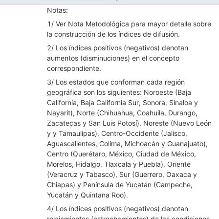
Notas:
Mostrar elementos de Índices de difusión 1/
1/ Ver Nota Metodológica para mayor detalle sobre
la construcción de los índices de difusión.
2/ Los índices positivos (negativos) denotan
aumentos (disminuciones) en el concepto
correspondiente.
3/ Los estados que conforman cada región
geográfica son los siguientes: Noroeste (Baja
California, Baja California Sur, Sonora, Sinaloa y
Nayarit), Norte (Chihuahua, Coahuila, Durango,
Zacatecas y San Luis Potosí), Noreste (Nuevo León
y y Tamaulipas), Centro-Occidente (Jalisco,
Aguascalientes, Colima, Michoacán y Guanajuato),
Centro (Querétaro, México, Ciudad de México,
Morelos, Hidalgo, Tlaxcala y Puebla), Oriente
(Veracruz y Tabasco), Sur (Guerrero, Oaxaca y
Chiapas) y Península de Yucatán (Campeche,
Yucatán y Quintana Roo).
4/ Los índices positivos (negativos) denotan
relajamientos (estrechamientos) de las condiciones