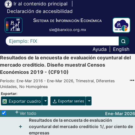
Ir al contenido principal
|
Declaración de accesibilidad
Sistema de Información Económica
sie@banxico.org.mx
Escriba el texto a buscar
Lleva
Ayuda
|
English
Resultados de la encuesta de evaluación coyuntural del
mercado crediticio. Diseño muestral Censos
Económicos 2019 - (CF910)
Período: Ene-Mar 2016 - Ene-Mar 2026, Trimestral, Diferentes
Unidades, No Homogénea
Exportar:
Opciones para exportar cuadro
Opciones para exportar 
Exportar cuadro
Selecciona o desmarca todas las series
Ver todo
Ene-Mar 2026
Resultados de la encuesta de evaluación
coyuntural del mercado crediticio 1/, por ciento de
empresas
Mostrar elementos de Resultados de la encuesta d