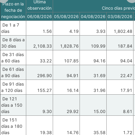
Ultima
Plazo en la
observación
Cinco días previ
fecha de
negociación
06/08/2026
05/08/2026
04/08/2026
03/08/2026
De 1 a 7
días
1.56
4.19
3.93
1,802.48
De 8 días a
30 días
2,108.33
1,828.76
109.99
187.84
De 31 días
a 60 días
33.22
107.85
94.16
94.04
De 61 días
a 90 días
296.90
94.91
31.69
22.47
De 91 días
a 120 días
155.27
16.14
31.96
17.91
De 121
días a 150
días
9.30
29.92
15.00
8.61
De 151
días a 180
días
19.38
14.76
35.58
1.72