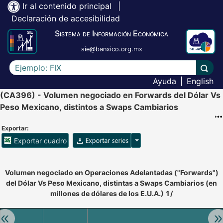
Ir al contenido principal
|
Declaración de accesibilidad
Sistema de Información Económica
sie@banxico.org.mx
Escriba el texto a buscar
Lleva
Ayuda
|
English
(CA396) - Volumen negociado en Forwards del Dólar Vs
Peso Mexicano, distintos a Swaps Cambiarios
Exportar:
Opciones para exportar ser
Exportar cuadro
Accesibilidad de Cuadros Analíticos, al exportar el cuadr
Volumen negociado en Operaciones Adelantadas ("Forwards")
del Dólar Vs Peso Mexicano, distintas a Swaps Cambiarios (en
millones de dólares de los E.U.A.) 1/
Retroceder:
Av