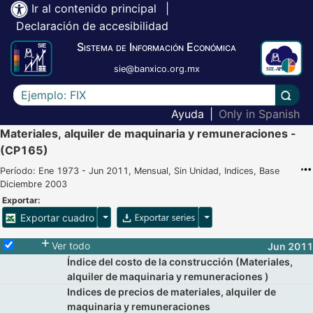
Ir al contenido principal
|
Declaración de accesibilidad
Sistema de Información Económica
sie@banxico.org.mx
Escriba el texto a buscar
Lleva
Ayuda
|
Only in Spanish
Materiales, alquiler de maquinaria y remuneraciones -
(CP165)
Período: Ene 1973 - Jun 2011, Mensual, Sin Unidad, Indices, Base
Diciembre 2003
Exportar:
Opciones para exportar cuadro
Opciones para exportar 
Exportar cuadro
Selecciona o desmarca todas las series
Ver todo
Jun 2011
Índice del costo de la construcción (Materiales,
alquiler de maquinaria y remuneraciones )
Indices de precios de materiales, alquiler de
maquinaria y remuneraciones