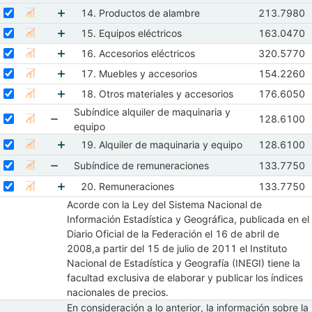
Seleccionar serie 14. Productos de alambre
Mostrar elementos de 13. Productos metálicos
Seleccione sus series
Observacio
14. Productos de alambre
213.7980
Mostrar gráfica de la serie 14. Productos de alambre
Abr 2011
M
Seleccionar serie 15. Equipos eléctricos
Mostrar elementos de 14. Productos de alambr
Seleccione sus series
Observacion
15. Equipos eléctricos
163.0470
Mostrar gráfica de la serie 15. Equipos eléctricos
Abr 2011
M
Seleccionar serie 16. Accesorios eléctricos
Mostrar elementos de 15. Equipos eléctricos
Seleccione sus series
Observacion
16. Accesorios eléctricos
320.5770
Mostrar gráfica de la serie 16. Accesorios eléctricos
Abr 2011
M
Seleccionar serie 17. Muebles y accesorios
Mostrar elementos de 16. Accesorios eléctricos
Seleccione sus series
Observacion
17. Muebles y accesorios
154.2260
Mostrar gráfica de la serie 17. Muebles y accesorios
Abr 2011
M
Seleccionar serie 18. Otros materiales y accesorios
Mostrar elementos de 17. Muebles y accesorios
Seleccione sus series
Observacion
18. Otros materiales y accesorios
176.6050
Mostrar gráfica de la serie 18. Otros materiales y accesorios
Abr 2011
M
Subíndice alquiler de maquinaria y
Mostrar elementos de 18. Otros materiales y ac
Seleccionar serie Subíndice alquiler de maquinaria y equipo
Seleccione sus series
Observacion
128.6100
Mostrar gráfica de la serie Subíndice alquiler de maquinar
Abr 2011
M
equipo
Mostrar elementos de Subíndice alquiler de maqu
Seleccionar serie 19. Alquiler de maquinaria y equipo
Seleccione sus series
Observacion
19. Alquiler de maquinaria y equipo
128.6100
Mostrar gráfica de la serie 19. Alquiler de maquinaria y equipo
Abr 2011
M
Mostrar elementos de 19. Alquiler de maquinari
Seleccionar serie Subíndice de remuneraciones
Seleccione sus series
Observacio
Subíndice de remuneraciones
133.7750
Mostrar gráfica de la serie Subíndice de remuneraciones
Abr 2011
M
Mostrar elementos de Subíndice de remuneracio
Seleccionar serie 20. Remuneraciones
Seleccione sus series
Observacio
20. Remuneraciones
133.7750
Mostrar gráfica de la serie 20. Remuneraciones
Abr 2011
M
Acorde con la Ley del Sistema Nacional de
Mostrar elementos de 20. Remuneraciones
Información Estadística y Geográfica, publicada en el
Diario Oficial de la Federación el 16 de abril de
2008,a partir del 15 de julio de 2011 el Instituto
Nacional de Estadística y Geografía (INEGI) tiene la
facultad exclusiva de elaborar y publicar los índices
nacionales de precios.
En consideración a lo anterior, la información sobre la