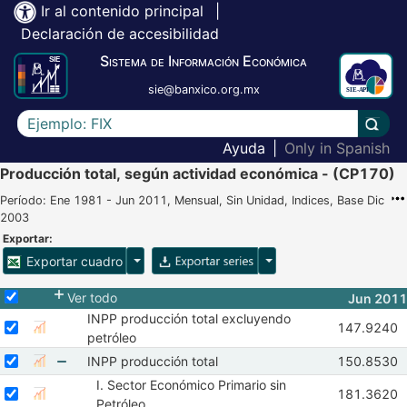
Ir al contenido principal
|
Declaración de accesibilidad
Sistema de Información Económica
sie@banxico.org.mx
Escriba el texto a buscar
Lleva
Ayuda
|
Only in Spanish
Producción total, según actividad económica - (CP170)
Período: Ene 1981 - Jun 2011, Mensual, Sin Unidad, Indices, Base Dic
2003
Exportar:
Opciones para exportar cuadro
Opciones para exportar 
Exportar cuadro
Selecciona o desmarca todas las series
Ver todo
Jun 2011
INPP producción total excluyendo
Seleccionar serie INPP producción total excluyendo petróleo
Seleccione sus series
Observacion
147.9240
Mostrar gráfica de la serie INPP producción total excluy
Abr 2011
M
petróleo
Seleccionar serie INPP producción total
Seleccione sus series
Observacion
INPP producción total
150.8530
Mostrar gráfica de la serie INPP producción total
Abr 2011
M
I. Sector Económico Primario sin
Mostrar elementos de INPP producción total
Seleccionar serie I. Sector Económico Primario sin Petróleo
Seleccione sus series
Observacion
181.3620
Mostrar gráfica de la serie I. Sector Económico Primario si
Abr 2011
M
Petróleo