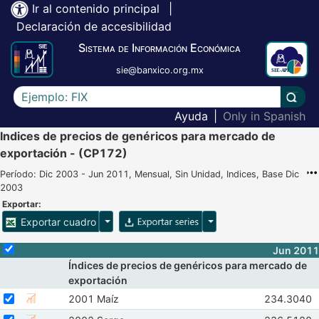
Ir al contenido principal
|
Declaración de accesibilidad
Sistema de Información Económica
sie@banxico.org.mx
Escriba el texto a buscar
Lleva
Ayuda
|
Only in Spanish
Indices de precios de genéricos para mercado de
exportación - (CP172)
Período: Dic 2003 - Jun 2011, Mensual, Sin Unidad, Indices, Base Dic
2003
Exportar:
Opciones para exportar cuadro
Opciones para exportar 
Exportar cuadro
Selecciona o desmarca todas las series
Jun 2011
Índices de precios de genéricos para mercado de
exportación
Seleccionar serie 2001 Maíz
Seleccione sus series
Observacio
2001 Maíz
234.3040
Mostrar gráfica de la serie 2001 Maíz
Abr 2011
M
Seleccionar serie 2002 Sorgo